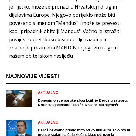
je rijetko, može se pronaći u Hrvatskoj i drugim
dijelovima Europe. Njegovo porijeklo može biti
povezano s imenom "Mandus" i može se prevesti
kao "pripadnik obitelji Mandus". Važno je istražiti
povijest obitelji kako bismo bolje razumjeli
značenje prezimena MANDIN i njegovu ulogu u
našem obiteljskom nasljeđu.
NAJNOVIJE VIJESTI
AKTUALNO
Donosimo sve poruke zbog kojih je Beroš u zatvoru.
Kralo se godinama. Tko će iz vlade biti sljedeći
uhićen?
AKTUALNO
Beroš navodno primio mito od 75 000 eura. Evo tko bi
mogao stajati na čelu zločinačkog udruženja