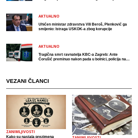
AKTUALNO
Uhićen ministar zdravstva Vili Beroš, Plenković ga
smijenio: Istraga USKOK-a zbog korupcije
AKTUALNO
Tragična smrt ravnatelja KBC-a Zagreb: Ante
Ćorušić preminuo nakon pada u bolnici, policija na
mjestu događaja
VEZANI ČLANCI
ZANIMLJIVOSTI
Kako su nastala prezimena
ZANIMLJIVOSTI