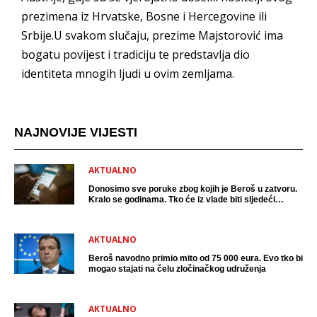
prezimena iz Hrvatske, Bosne i Hercegovine ili
Srbije.U svakom slučaju, prezime Majstorović ima
bogatu povijest i tradiciju te predstavlja dio
identiteta mnogih ljudi u ovim zemljama.
NAJNOVIJE VIJESTI
AKTUALNO
Donosimo sve poruke zbog kojih je Beroš u zatvoru.
Kralo se godinama. Tko će iz vlade biti sljedeći
uhićen?
AKTUALNO
Beroš navodno primio mito od 75 000 eura. Evo tko bi
mogao stajati na čelu zločinačkog udruženja
AKTUALNO