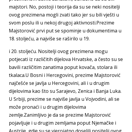
majstori. No, postoji i teorija da su se neki nositelji
ovog prezimena mogli zvati tako jer su bili vješti u
svom poslu ili u nekoj drugoj aktivnosti.Prezime
Majstorović prvi put se spominje u dokumentima u
18. stoljeću, a najviše se raširilo u 19.
i 20. stoljeću. Nositelji ovog prezimena mogu
potjecati iz različitih dijelova Hrvatske, a često su se
bavili različitim zanatima poput kovača, stolara ili
tkalaca.U Bosni i Hercegovini, prezime Majstorović
najčešće se javlja u Hercegovini, ali i u drugim
dijelovima kao što su Sarajevo, Zenica i Banja Luka.
U Srbiji, prezime se najviše javlja u Vojvodini, ali se
može pronaći i u drugim dijelovima
zemlje.Zanimljivo je da se prezime Majstorović
pojavljuje i u drugim zemljama poput Njemačke i
Austrije, gdje su se vjerojatno doselili nositelji ovog