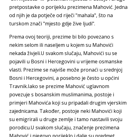
pretpostavke o porijeklu prezimena Mahović. Jedna
od njih je da potječe od riječi "mahala", što na
turskom znači "mjesto gdje žive ljudi".
Prema ovoj teoriji, prezime bi bilo povezano s
nekim selom ili naseljem u kojem su Mahovići
nekada živjeli.U svakom slučaju, Mahovići su se
pojavili u Bosni i Hercegovini u vrijeme osmanske
vlasti. Prezime se najviše može pronaći u srednjoj
Bosni i Hercegovini, a posebno je često u općini
Travnik.Iako se prezime Mahović uglavnom
povezuje s bosanskim muslimanima, postoje i
primjeri Mahovića koji su pripadali drugim vjerskim
zajednicama. Također, postoje neki Mahovići koji
su emigrirali u druge zemlje i tamo nastavili svoju
porodicu.U svakom slučaju, značenje prezimena
Mahović i njegovo porijeklo i dalje su predmet