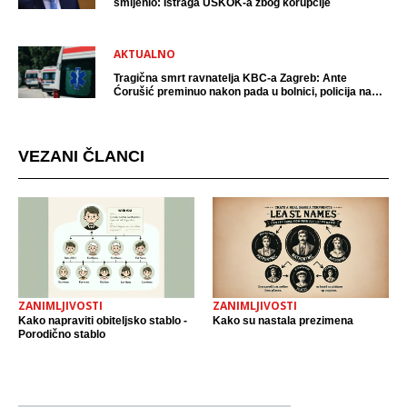
smijenio: Istraga USKOK-a zbog korupcije
AKTUALNO
Tragična smrt ravnatelja KBC-a Zagreb: Ante
Ćorušić preminuo nakon pada u bolnici, policija na
mjestu događaja
VEZANI ČLANCI
ZANIMLJIVOSTI
ZANIMLJIVOSTI
Kako napraviti obiteljsko stablo -
Kako su nastala prezimena
Porodično stablo