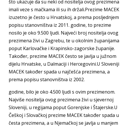
što ukazuje da su neki od nositelja ovog prezimena
imali veze s mačkama ili su ih držali.Prezime MACEK
izuzetno je često u Hrvatskoj, a prema posljednjem
popisu stanovništva iz 2011. godine, to prezime
nosilo je oko 9.500 ljudi. Najveći broj nositelja ovog
prezimena živi u Zagrebu, te u okolnim županijama
poput Karlovačke i Krapinsko-zagorske županije.
Također, prezime MACEK često se javlja u južnom
dijelu Hrvatske, u Dalmaciji i Hercegovini.U Sloveniji
MACEK također spada u najčešća prezimena, a
prema popisu stanovništva iz 2002.
godine, bilo je oko 4.500 ljudi s ovim prezimenom.
Najviše nositelja ovog prezimena živi u sjevernoj
Sloveniji, u regijama poput Gorenjske i Štajerske.U
Češkoj i Slovačkoj prezime MACEK također spada u
česta prezimena, a u Njemačkoj se javlja u manjem