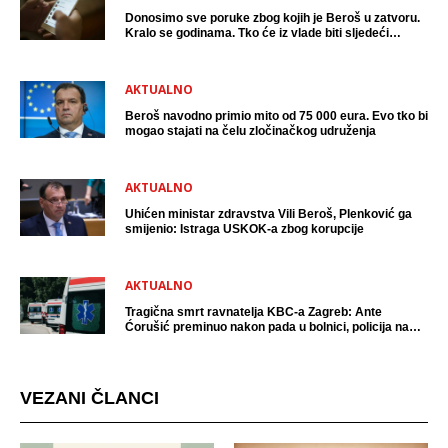
Donosimo sve poruke zbog kojih je Beroš u zatvoru.
Kralo se godinama. Tko će iz vlade biti sljedeći
uhićen?
AKTUALNO
Beroš navodno primio mito od 75 000 eura. Evo tko bi
mogao stajati na čelu zločinačkog udruženja
AKTUALNO
Uhićen ministar zdravstva Vili Beroš, Plenković ga
smijenio: Istraga USKOK-a zbog korupcije
AKTUALNO
Tragična smrt ravnatelja KBC-a Zagreb: Ante
Ćorušić preminuo nakon pada u bolnici, policija na
mjestu događaja
VEZANI ČLANCI