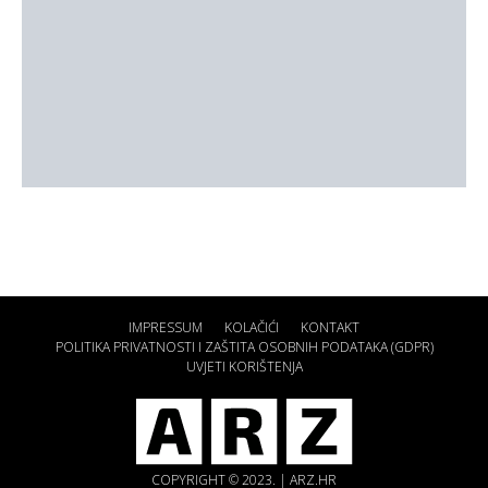
IMPRESSUM
KOLAČIĆI
KONTAKT
POLITIKA PRIVATNOSTI I ZAŠTITA OSOBNIH PODATAKA (GDPR)
UVJETI KORIŠTENJA
COPYRIGHT © 2023. | ARZ.HR