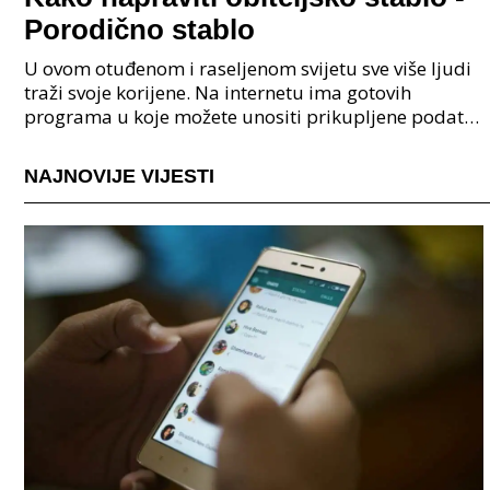
Porodično stablo
U ovom otuđenom i raseljenom svijetu sve više ljudi
traži svoje korijene. Na internetu ima gotovih
programa u koje možete unositi prikupljene podatke
o svojoj obitelji, užoj i široj rodbini, nakon čeg
NAJNOVIJE VIJESTI