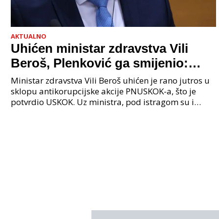
AKTUALNO
Uhićen ministar zdravstva Vili
Beroš, Plenković ga smijenio:
Istraga USKOK-a zbog korupcije
Ministar zdravstva Vili Beroš uhićen je rano jutros u
sklopu antikorupcijske akcije PNUSKOK-a, što je
potvrdio USKOK. Uz ministra, pod istragom su i
nekoliko visokopozicioniranih liječnika, uključujuć