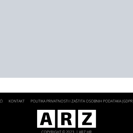
ĆI
KONTAKT
POLITIKA PRIVATNOSTI I ZAŠTITA OSOBNIH PODATAKA (GDPR
COPYRIGHT © 2023. | ARZ.HR