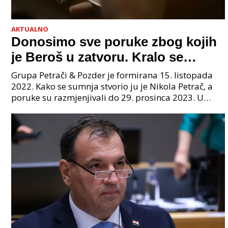
AKTUALNO
Donosimo sve poruke zbog kojih
je Beroš u zatvoru. Kralo se
godinama. Tko će iz vlade biti
Grupa Petrači & Pozder je formirana 15. listopada
sljedeći uhićen?
2022. Kako se sumnja stvorio ju je Nikola Petrač, a
poruke su razmjenjivali do 29. prosinca 2023. U
grupi je bilo 4 osobe: jedan je bio "Tata", drugi