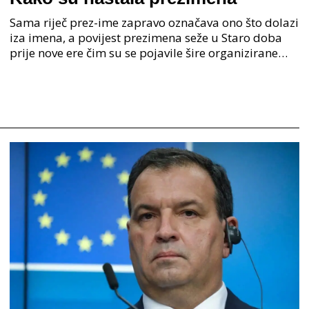
Sama riječ prez-ime zapravo označava ono što dolazi
iza imena, a povijest prezimena seže u Staro doba
prije nove ere čim su se pojavile šire organizirane
ljudske zajednice. U Staroj grčkoj je mjesto o