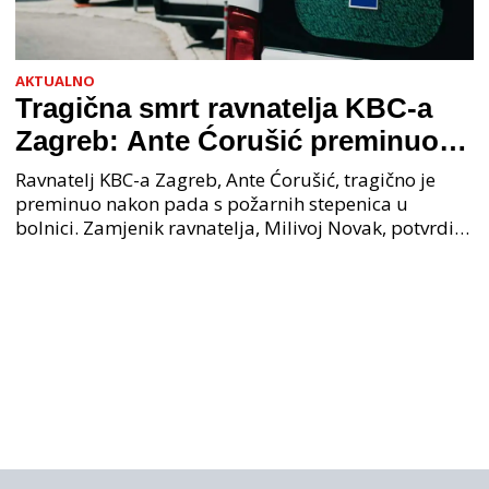
AKTUALNO
Tragična smrt ravnatelja KBC-a
Zagreb: Ante Ćorušić preminuo
nakon pada u bolnici, policija na
Ravnatelj KBC-a Zagreb, Ante Ćorušić, tragično je
mjestu događaja
preminuo nakon pada s požarnih stepenica u
bolnici. Zamjenik ravnatelja, Milivoj Novak, potvrdio
je tužnu vijest o smrti svog kolege. Ministar zdravs