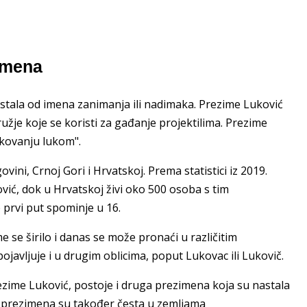
zimena
tala od imena zanimanja ili nadimaka. Prezime Luković
oružje koje se koristi za gađanje projektilima. Prezime
ukovanju lukom".
ovini, Crnoj Gori i Hrvatskoj. Prema statistici iz 2019.
vić, dok u Hrvatskoj živi oko 500 osoba s tim
prvi put spominje u 16.
 se širilo i danas se može pronaći u različitim
ojavljuje i u drugim oblicima, poput Lukovac ili Lukovič.
rezime Luković, postoje i druga prezimena koja su nastala
va prezimena su također česta u zemljama