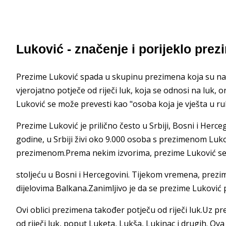
Luković - značenje i porijeklo pre
Prezime Luković spada u skupinu prezimena koja su nas
vjerojatno potječe od riječi luk, koja se odnosi na luk, 
Luković se može prevesti kao "osoba koja je vješta u r
Prezime Luković je prilično često u Srbiji, Bosni i Herceg
godine, u Srbiji živi oko 9.000 osoba s prezimenom Luko
prezimenom.Prema nekim izvorima, prezime Luković se 
stoljeću u Bosni i Hercegovini. Tijekom vremena, prezime
dijelovima Balkana.Zanimljivo je da se prezime Luković p
Ovi oblici prezimena također potječu od riječi luk.Uz p
od riječi luk, poput Luketa, Lukša, Lukinac i drugih. O