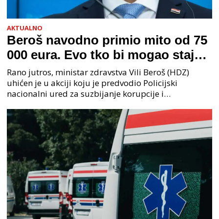
AKTUALNO
Beroš navodno primio mito od 75
000 eura. Evo tko bi mogao stajati
na čelu zločinačkog udruženja
Rano jutros, ministar zdravstva Vili Beroš (HDZ)
uhićen je u akciji koju je predvodio Policijski
nacionalni ured za suzbijanje korupcije i
organiziranog kriminaliteta (PNUSKOK). Prema
priopćenju USKOK