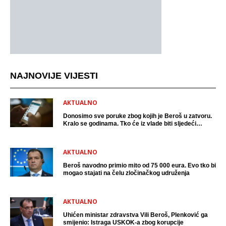
NAJNOVIJE VIJESTI
AKTUALNO
Donosimo sve poruke zbog kojih je Beroš u zatvoru.
Kralo se godinama. Tko će iz vlade biti sljedeći
uhićen?
AKTUALNO
Beroš navodno primio mito od 75 000 eura. Evo tko bi
mogao stajati na čelu zločinačkog udruženja
AKTUALNO
Uhićen ministar zdravstva Vili Beroš, Plenković ga
smijenio: Istraga USKOK-a zbog korupcije