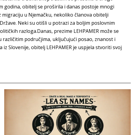
m godina, obitelj se proširila i danas postoje mnogi
migraciju u Njemačku, nekoliko članova obitelji
ržave. Neki su otišli u potrazi za boljim poslovnim
g političkih razloga.Danas, prezime LEHPAMER može se
 u različitim područjima, uključujući posao, znanost i
iz Slovenije, obitelj LEHPAMER je uspjela stvoriti svoj