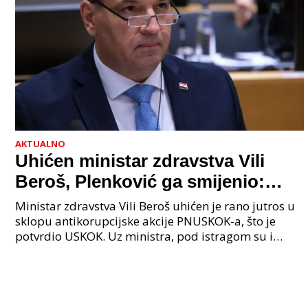
AKTUALNO
Uhićen ministar zdravstva Vili
Beroš, Plenković ga smijenio:
Istraga USKOK-a zbog korupcije
Ministar zdravstva Vili Beroš uhićen je rano jutros u
sklopu antikorupcijske akcije PNUSKOK-a, što je
potvrdio USKOK. Uz ministra, pod istragom su i
nekoliko visokopozicioniranih liječnika, uključujuć