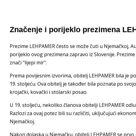
Značenje i porijeklo prezimena LEH
Prezime LEHPAMER često se može čuti u Njemačkoj, Austr
porijeklo ovog prezimena zapravo iz Slovenije. Prezi
znači "lijepi mir".
Prema povijesnim izvorima, obitelj LEHPAMER bila je pozn
19. stoljeću. Ova obitelj je također bila poznata po svoj
krojački, kovački i stolarski posao.
U 19. stoljeću, nekoliko članova obitelji LEHPAMER odluč
Razlozi za ovaj potez bili su različiti, uključujući ekonoms
Njemačkoj.
Nakon dolaska u Njemačku, obitelj LEHPAMER se prvo na