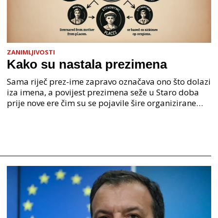
ZANIMLJIVOSTI
Kako su nastala prezimena
Sama riječ prez-ime zapravo označava ono što dolazi
iza imena, a povijest prezimena seže u Staro doba
prije nove ere čim su se pojavile šire organizirane
ljudske zajednice. U Staroj grčkoj je mjesto o