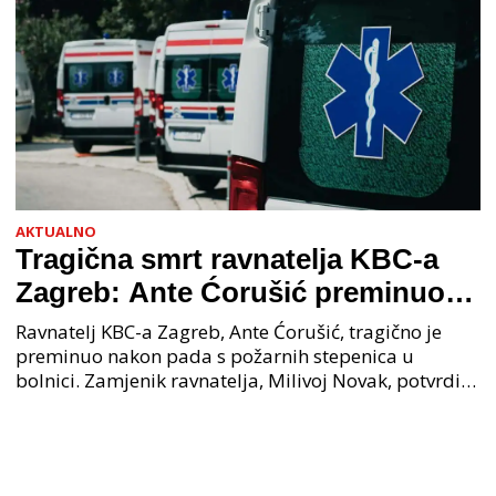
AKTUALNO
Tragična smrt ravnatelja KBC-a
Zagreb: Ante Ćorušić preminuo
nakon pada u bolnici, policija na
Ravnatelj KBC-a Zagreb, Ante Ćorušić, tragično je
mjestu događaja
preminuo nakon pada s požarnih stepenica u
bolnici. Zamjenik ravnatelja, Milivoj Novak, potvrdio
je tužnu vijest o smrti svog kolege. Ministar zdravs