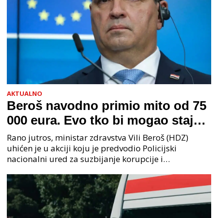
AKTUALNO
Beroš navodno primio mito od 75
000 eura. Evo tko bi mogao stajati
na čelu zločinačkog udruženja
Rano jutros, ministar zdravstva Vili Beroš (HDZ)
uhićen je u akciji koju je predvodio Policijski
nacionalni ured za suzbijanje korupcije i
organiziranog kriminaliteta (PNUSKOK). Prema
priopćenju USKOK