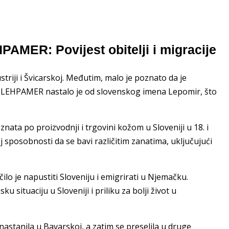
PAMER: Povijest obitelji i migracije
iji i Švicarskoj. Međutim, malo je poznato da je
me LEHPAMER nastalo je od slovenskog imena Lepomir, što
ata po proizvodnji i trgovini kožom u Sloveniji u 18. i
oj sposobnosti da se bavi različitim zanatima, uključujući
ilo je napustiti Sloveniju i emigrirati u Njemačku.
ku situaciju u Sloveniji i priliku za bolji život u
stanila u Bavarskoj, a zatim se preselila u druge