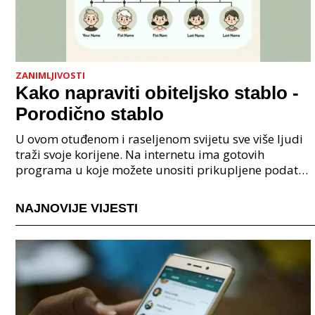
ZANIMLJIVOSTI
Kako napraviti obiteljsko stablo -
Porodično stablo
U ovom otuđenom i raseljenom svijetu sve više ljudi
traži svoje korijene. Na internetu ima gotovih
programa u koje možete unositi prikupljene podatke
o svojoj obitelji, užoj i široj rodbini, nakon čeg
NAJNOVIJE VIJESTI