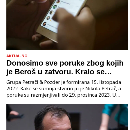
AKTUALNO
Donosimo sve poruke zbog kojih
je Beroš u zatvoru. Kralo se
godinama. Tko će iz vlade biti
Grupa Petrači & Pozder je formirana 15. listopada
sljedeći uhićen?
2022. Kako se sumnja stvorio ju je Nikola Petrač, a
poruke su razmjenjivali do 29. prosinca 2023. U
grupi je bilo 4 osobe: jedan je bio "Tata", drugi