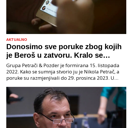
AKTUALNO
Donosimo sve poruke zbog kojih
je Beroš u zatvoru. Kralo se
godinama. Tko će iz vlade biti
Grupa Petrači & Pozder je formirana 15. listopada
sljedeći uhićen?
2022. Kako se sumnja stvorio ju je Nikola Petrač, a
poruke su razmjenjivali do 29. prosinca 2023. U
grupi je bilo 4 osobe: jedan je bio "Tata", drugi