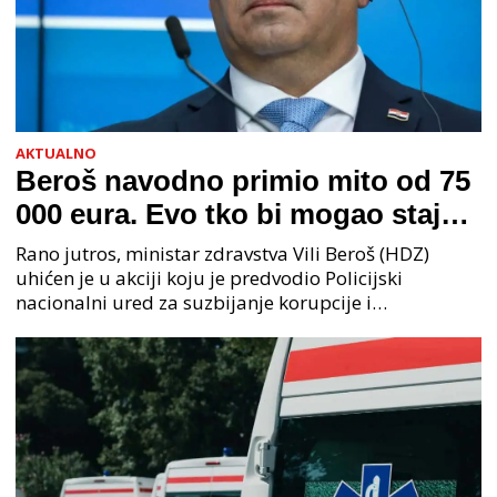
AKTUALNO
Beroš navodno primio mito od 75
000 eura. Evo tko bi mogao stajati
na čelu zločinačkog udruženja
Rano jutros, ministar zdravstva Vili Beroš (HDZ)
uhićen je u akciji koju je predvodio Policijski
nacionalni ured za suzbijanje korupcije i
organiziranog kriminaliteta (PNUSKOK). Prema
priopćenju USKOK