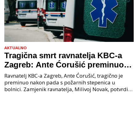
AKTUALNO
Tragična smrt ravnatelja KBC-a
Zagreb: Ante Ćorušić preminuo
nakon pada u bolnici, policija na
Ravnatelj KBC-a Zagreb, Ante Ćorušić, tragično je
mjestu događaja
preminuo nakon pada s požarnih stepenica u
bolnici. Zamjenik ravnatelja, Milivoj Novak, potvrdio
je tužnu vijest o smrti svog kolege. Ministar zdravs