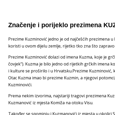
Značenje i porijeklo prezimena K
Prezime Kuzminović jedno je od najčešćih prezimena u Da
koristi u ovom dijelu zemlje, rijetko tko zna što zapravo
Prezime Kuzminović dolazi od imena Kuzma, koje je grčkog 
čovjek"). Kuzma je bilo jedno od rijetkih grčkih imena k
i kulture se proširilo i u Hrvatsku.Prezime Kuzminović,
Otac Kuzma imao bi prezime Kuzmin, a njegovi potomci, u
Kuzminovići.
Prema nekim izvorima, najstariji tragovi prezimena Kuzm
Kuzmanović iz mjesta Komiža na otoku Visu.
Također se spominju i Kuzmanovići iz mjesta u okolici Spli