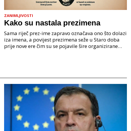
ZANIMLJIVOSTI
Kako su nastala prezimena
Sama riječ prez-ime zapravo označava ono što dolazi
iza imena, a povijest prezimena seže u Staro doba
prije nove ere čim su se pojavile šire organizirane
ljudske zajednice. U Staroj grčkoj je mjesto o