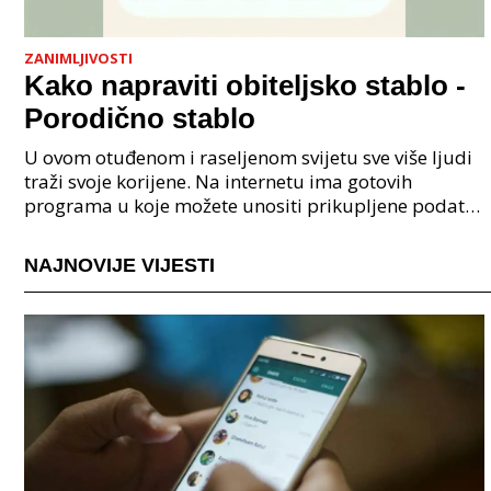
ZANIMLJIVOSTI
Kako napraviti obiteljsko stablo -
Porodično stablo
U ovom otuđenom i raseljenom svijetu sve više ljudi
traži svoje korijene. Na internetu ima gotovih
programa u koje možete unositi prikupljene podatke
o svojoj obitelji, užoj i široj rodbini, nakon čeg
NAJNOVIJE VIJESTI