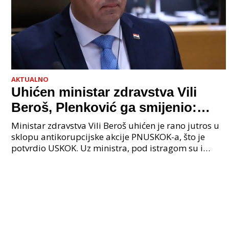
AKTUALNO
Uhićen ministar zdravstva Vili
Beroš, Plenković ga smijenio:
Istraga USKOK-a zbog korupcije
Ministar zdravstva Vili Beroš uhićen je rano jutros u
sklopu antikorupcijske akcije PNUSKOK-a, što je
potvrdio USKOK. Uz ministra, pod istragom su i
nekoliko visokopozicioniranih liječnika, uključujuć