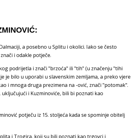
UZMINOVIĆ:
lmaciji, a posebno u Splitu i okolici. Iako se često
 znači i odakle potječe.
podrijetla i znači "brzoća" ili "tih" (u značenju "tihi
oje je bilo u uporabi u slavenskim zemljama, a preko vjere
 kao i mnoga druga prezimena na -ović, znači "potomak".
ključujući i Kuzminoviće, bili bi poznati kao
inović potječu iz 15. stoljeća kada se spominje obitelj
ta i Trogira, koji su bili poznati kao trgovci i