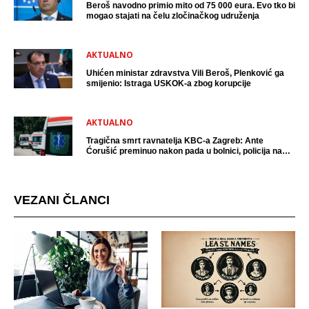
Beroš navodno primio mito od 75 000 eura. Evo tko bi
mogao stajati na čelu zločinačkog udruženja
AKTUALNO
Uhićen ministar zdravstva Vili Beroš, Plenković ga
smijenio: Istraga USKOK-a zbog korupcije
AKTUALNO
Tragična smrt ravnatelja KBC-a Zagreb: Ante
Ćorušić preminuo nakon pada u bolnici, policija na
mjestu događaja
VEZANI ČLANCI