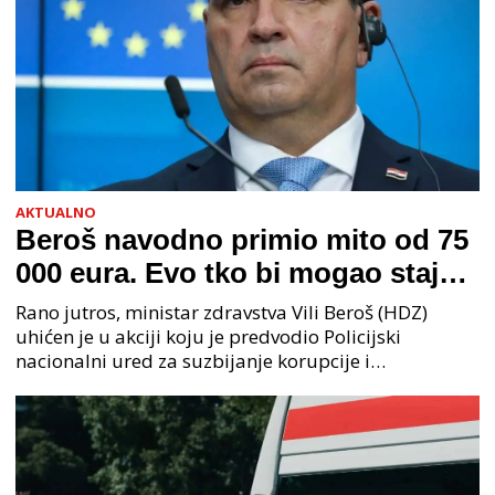
AKTUALNO
Beroš navodno primio mito od 75
000 eura. Evo tko bi mogao stajati
na čelu zločinačkog udruženja
Rano jutros, ministar zdravstva Vili Beroš (HDZ)
uhićen je u akciji koju je predvodio Policijski
nacionalni ured za suzbijanje korupcije i
organiziranog kriminaliteta (PNUSKOK). Prema
priopćenju USKOK