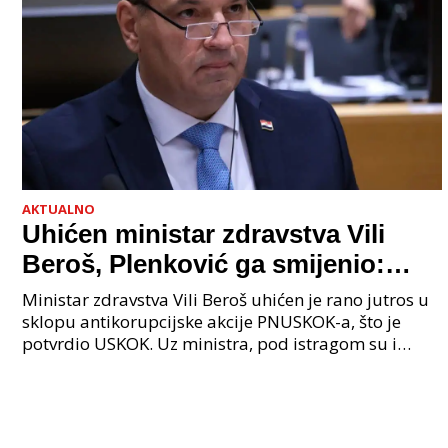
AKTUALNO
Uhićen ministar zdravstva Vili
Beroš, Plenković ga smijenio:
Istraga USKOK-a zbog korupcije
Ministar zdravstva Vili Beroš uhićen je rano jutros u
sklopu antikorupcijske akcije PNUSKOK-a, što je
potvrdio USKOK. Uz ministra, pod istragom su i
nekoliko visokopozicioniranih liječnika, uključujuć