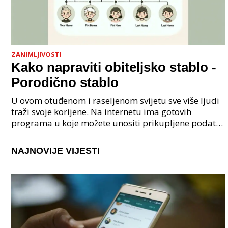
ZANIMLJIVOSTI
Kako napraviti obiteljsko stablo -
Porodično stablo
U ovom otuđenom i raseljenom svijetu sve više ljudi
traži svoje korijene. Na internetu ima gotovih
programa u koje možete unositi prikupljene podatke
o svojoj obitelji, užoj i široj rodbini, nakon čeg
NAJNOVIJE VIJESTI