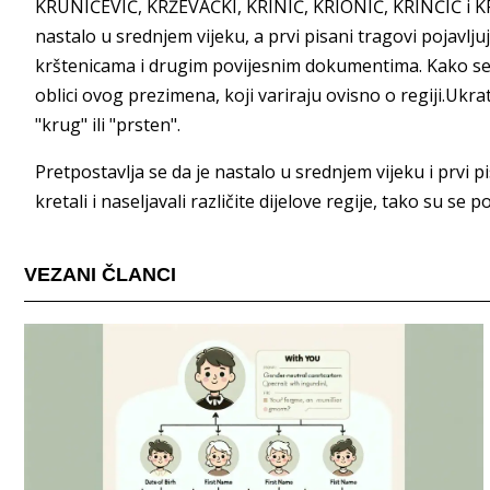
KRUNIĆEVIĆ, KRŽEVAČKI, KRINIĆ, KRIONIĆ, KRINČIĆ i KR
nastalo u srednjem vijeku, a prvi pisani tragovi pojavlju
krštenicama i drugim povijesnim dokumentima. Kako se pre
oblici ovog prezimena, koji variraju ovisno o regiji.Ukr
"krug" ili "prsten".
Pretpostavlja se da je nastalo u srednjem vijeku i prvi pi
kretali i naseljavali različite dijelove regije, tako su se p
VEZANI ČLANCI