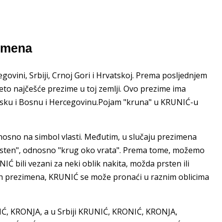
zimena
ovini, Srbiji, Crnoj Gori i Hrvatskoj. Prema posljednjem
eto najčešće prezime u toj zemlji. Ovo prezime ima
atsku i Bosnu i Hercegovinu.Pojam "kruna" u KRUNIĆ-u
odnosno na simbol vlasti. Međutim, u slučaju prezimena
 "prsten", odnosno "krug oko vrata". Prema tome, možemo
NIĆ bili vezani za neki oblik nakita, možda prsten ili
gih prezimena, KRUNIĆ se može pronaći u raznim oblicima
IĆ, KRONJA, a u Srbiji KRUNIĆ, KRONIĆ, KRONJA,