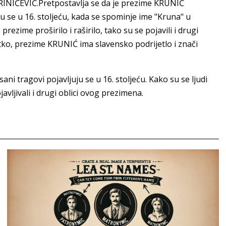
INIĆEVIĆ.Pretpostavlja se da je prezime KRUNIĆ
ju se u 16. stoljeću, kada se spominje ime "Kruna" u
zime proširilo i raširilo, tako su se pojavili i drugi
atko, prezime KRUNIĆ ima slavensko podrijetlo i znači
sani tragovi pojavljuju se u 16. stoljeću. Kako su se ljudi
ojavljivali i drugi oblici ovog prezimena.