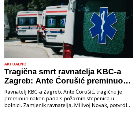
AKTUALNO
Tragična smrt ravnatelja KBC-a
Zagreb: Ante Ćorušić preminuo
nakon pada u bolnici, policija na
Ravnatelj KBC-a Zagreb, Ante Ćorušić, tragično je
mjestu događaja
preminuo nakon pada s požarnih stepenica u
bolnici. Zamjenik ravnatelja, Milivoj Novak, potvrdio
je tužnu vijest o smrti svog kolege. Ministar zdravs