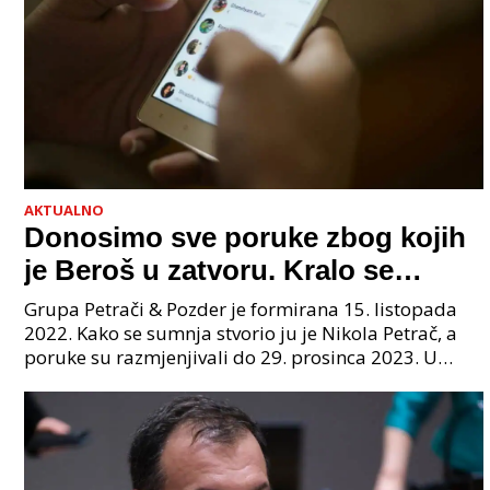
AKTUALNO
Donosimo sve poruke zbog kojih
je Beroš u zatvoru. Kralo se
godinama. Tko će iz vlade biti
Grupa Petrači & Pozder je formirana 15. listopada
sljedeći uhićen?
2022. Kako se sumnja stvorio ju je Nikola Petrač, a
poruke su razmjenjivali do 29. prosinca 2023. U
grupi je bilo 4 osobe: jedan je bio "Tata", drugi