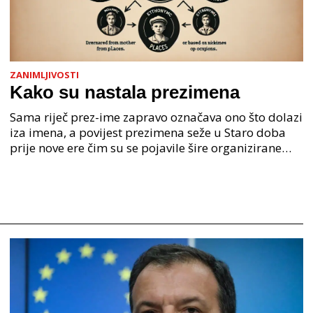
ZANIMLJIVOSTI
Kako su nastala prezimena
Sama riječ prez-ime zapravo označava ono što dolazi
iza imena, a povijest prezimena seže u Staro doba
prije nove ere čim su se pojavile šire organizirane
ljudske zajednice. U Staroj grčkoj je mjesto o