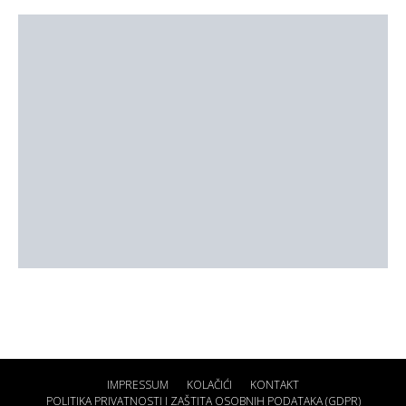
IMPRESSUM
KOLAČIĆI
KONTAKT
POLITIKA PRIVATNOSTI I ZAŠTITA OSOBNIH PODATAKA (GDPR)