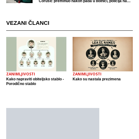
Ćorušić preminuo nakon pada u bolnici, policija na
mjestu događaja
VEZANI ČLANCI
ZANIMLJIVOSTI
ZANIMLJIVOSTI
Kako napraviti obiteljsko stablo -
Kako su nastala prezimena
Porodično stablo