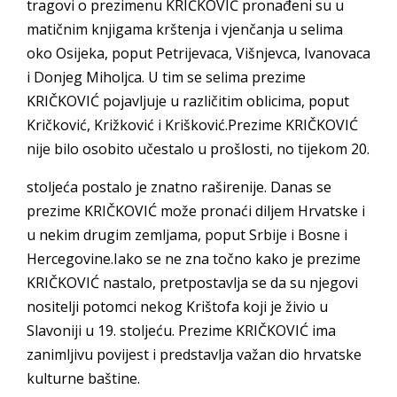
tragovi o prezimenu KRIČKOVIĆ pronađeni su u
matičnim knjigama krštenja i vjenčanja u selima
oko Osijeka, poput Petrijevaca, Višnjevca, Ivanovaca
i Donjeg Miholjca. U tim se selima prezime
KRIČKOVIĆ pojavljuje u različitim oblicima, poput
Kričković, Križković i Krišković.Prezime KRIČKOVIĆ
nije bilo osobito učestalo u prošlosti, no tijekom 20.
stoljeća postalo je znatno raširenije. Danas se
prezime KRIČKOVIĆ može pronaći diljem Hrvatske i
u nekim drugim zemljama, poput Srbije i Bosne i
Hercegovine.Iako se ne zna točno kako je prezime
KRIČKOVIĆ nastalo, pretpostavlja se da su njegovi
nositelji potomci nekog Krištofa koji je živio u
Slavoniji u 19. stoljeću. Prezime KRIČKOVIĆ ima
zanimljivu povijest i predstavlja važan dio hrvatske
kulturne baštine.