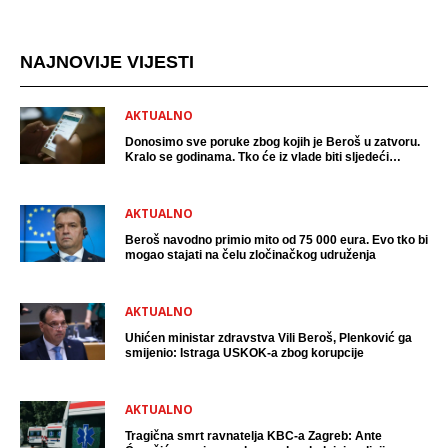
NAJNOVIJE VIJESTI
AKTUALNO
Donosimo sve poruke zbog kojih je Beroš u zatvoru.
Kralo se godinama. Tko će iz vlade biti sljedeći
uhićen?
AKTUALNO
Beroš navodno primio mito od 75 000 eura. Evo tko bi
mogao stajati na čelu zločinačkog udruženja
AKTUALNO
Uhićen ministar zdravstva Vili Beroš, Plenković ga
smijenio: Istraga USKOK-a zbog korupcije
AKTUALNO
Tragična smrt ravnatelja KBC-a Zagreb: Ante