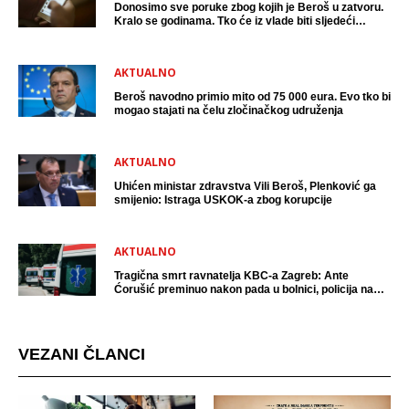
Donosimo sve poruke zbog kojih je Beroš u zatvoru.
Kralo se godinama. Tko će iz vlade biti sljedeći
uhićen?
AKTUALNO
Beroš navodno primio mito od 75 000 eura. Evo tko bi
mogao stajati na čelu zločinačkog udruženja
AKTUALNO
Uhićen ministar zdravstva Vili Beroš, Plenković ga
smijenio: Istraga USKOK-a zbog korupcije
AKTUALNO
Tragična smrt ravnatelja KBC-a Zagreb: Ante
Ćorušić preminuo nakon pada u bolnici, policija na
mjestu događaja
VEZANI ČLANCI