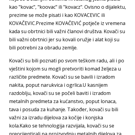
kao "kovac", "koovac" ili "kovacz". Ovisno o dijalektu,
prezime se može pisati i kao KOVACEVIC ili
KOVAČEVIC.Prezime KOVAČEVIĆ potječe iz vremena
kada su obrtnici bili važni članovi društva. Kovači su
bili važni obrtnici jer su kovali oružje i alat koji su
bili potrebni za obradu zemlje.
Kovači su bili poznati po svom teškom radu, ali i po
vještini kojom su mogli pretvoriti komad željeza u
različite predmete. Kovači su se bavili i izradom
nakita, poput narukvica i ogrlica.U kasnijem
razdoblju, kovači su se počeli baviti i izradom
metalnih predmeta za kućanstvo, poput lonaca,
tava i posuda za kuhanje. Također, kovači su bili
važni za izradu dijelova za kočije i konjska
kola.Kako se tehnologija razvijala, kovači su se
preorijentirali na proizvodnju metalnih dijelova za