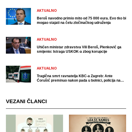
AKTUALNO
Beroš navodno primio mito od 75 000 eura. Evo tko bi
mogao stajati na čelu zločinačkog udruženja
AKTUALNO
Uhićen ministar zdravstva Vili Beroš, Plenković ga
smijenio: Istraga USKOK-a zbog korupcije
AKTUALNO
Tragična smrt ravnatelja KBC-a Zagreb: Ante
Ćorušić preminuo nakon pada u bolnici, policija na
mjestu događaja
VEZANI ČLANCI