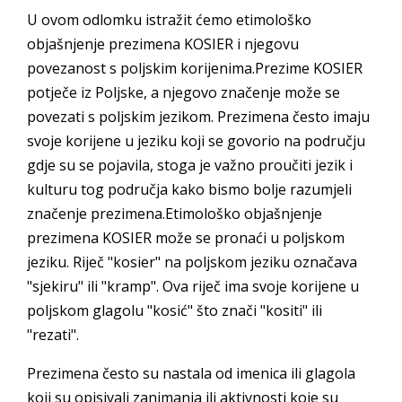
U ovom odlomku istražit ćemo etimološko
objašnjenje prezimena KOSIER i njegovu
povezanost s poljskim korijenima.Prezime KOSIER
potječe iz Poljske, a njegovo značenje može se
povezati s poljskim jezikom. Prezimena često imaju
svoje korijene u jeziku koji se govorio na području
gdje su se pojavila, stoga je važno proučiti jezik i
kulturu tog područja kako bismo bolje razumjeli
značenje prezimena.Etimološko objašnjenje
prezimena KOSIER može se pronaći u poljskom
jeziku. Riječ "kosier" na poljskom jeziku označava
"sjekiru" ili "kramp". Ova riječ ima svoje korijene u
poljskom glagolu "kosić" što znači "kositi" ili
"rezati".
Prezimena često su nastala od imenica ili glagola
koji su opisivali zanimanja ili aktivnosti koje su