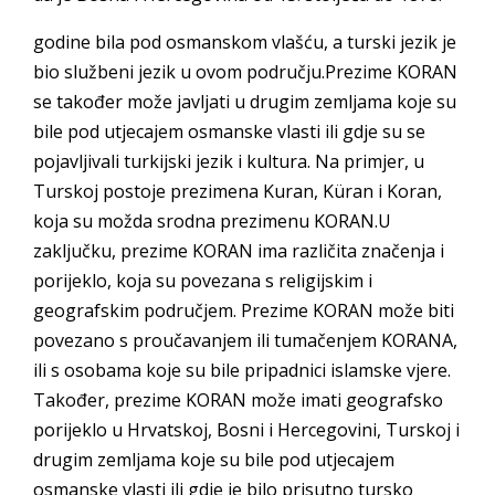
godine bila pod osmanskom vlašću, a turski jezik je
bio službeni jezik u ovom području.Prezime KORAN
se također može javljati u drugim zemljama koje su
bile pod utjecajem osmanske vlasti ili gdje su se
pojavljivali turkijski jezik i kultura. Na primjer, u
Turskoj postoje prezimena Kuran, Küran i Koran,
koja su možda srodna prezimenu KORAN.U
zaključku, prezime KORAN ima različita značenja i
porijeklo, koja su povezana s religijskim i
geografskim područjem. Prezime KORAN može biti
povezano s proučavanjem ili tumačenjem KORANA,
ili s osobama koje su bile pripadnici islamske vjere.
Također, prezime KORAN može imati geografsko
porijeklo u Hrvatskoj, Bosni i Hercegovini, Turskoj i
drugim zemljama koje su bile pod utjecajem
osmanske vlasti ili gdje je bilo prisutno tursko