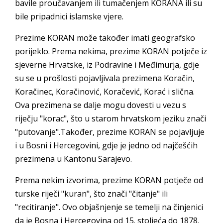
bavile proučavanjem ili tumačenjem KORANA ili su
bile pripadnici islamske vjere.
Prezime KORAN može također imati geografsko
porijeklo. Prema nekima, prezime KORAN potječe iz
sjeverne Hrvatske, iz Podravine i Međimurja, gdje
su se u prošlosti pojavljivala prezimena Koračin,
Koračinec, Koračinović, Koračević, Korać i slična.
Ova prezimena se dalje mogu dovesti u vezu s
riječju "korac", što u starom hrvatskom jeziku znači
"putovanje".Također, prezime KORAN se pojavljuje
i u Bosni i Hercegovini, gdje je jedno od najčešćih
prezimena u Kantonu Sarajevo.
Prema nekim izvorima, prezime KORAN potječe od
turske riječi "kuran", što znači "čitanje" ili
"recitiranje". Ovo objašnjenje se temelji na činjenici
da je Bosna i Hercegovina od 15. stoljeća do 1878.