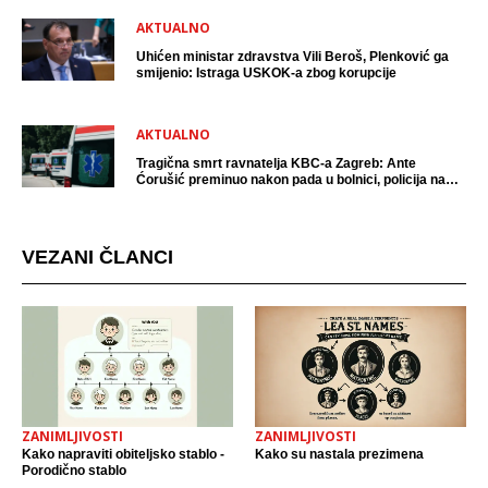
AKTUALNO
Uhićen ministar zdravstva Vili Beroš, Plenković ga
smijenio: Istraga USKOK-a zbog korupcije
AKTUALNO
Tragična smrt ravnatelja KBC-a Zagreb: Ante
Ćorušić preminuo nakon pada u bolnici, policija na
mjestu događaja
VEZANI ČLANCI
ZANIMLJIVOSTI
ZANIMLJIVOSTI
Kako napraviti obiteljsko stablo -
Kako su nastala prezimena
Porodično stablo