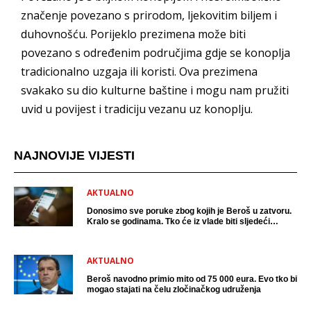
značenje povezano s prirodom, ljekovitim biljem i
duhovnošću. Porijeklo prezimena može biti
povezano s određenim područjima gdje se konoplja
tradicionalno uzgaja ili koristi. Ova prezimena
svakako su dio kulturne baštine i mogu nam pružiti
uvid u povijest i tradiciju vezanu uz konoplju.
NAJNOVIJE VIJESTI
AKTUALNO
Donosimo sve poruke zbog kojih je Beroš u zatvoru.
Kralo se godinama. Tko će iz vlade biti sljedeći
uhićen?
AKTUALNO
Beroš navodno primio mito od 75 000 eura. Evo tko bi
mogao stajati na čelu zločinačkog udruženja