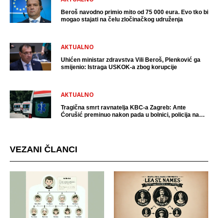
Beroš navodno primio mito od 75 000 eura. Evo tko bi
mogao stajati na čelu zločinačkog udruženja
AKTUALNO
Uhićen ministar zdravstva Vili Beroš, Plenković ga
smijenio: Istraga USKOK-a zbog korupcije
AKTUALNO
Tragična smrt ravnatelja KBC-a Zagreb: Ante
Ćorušić preminuo nakon pada u bolnici, policija na
mjestu događaja
VEZANI ČLANCI