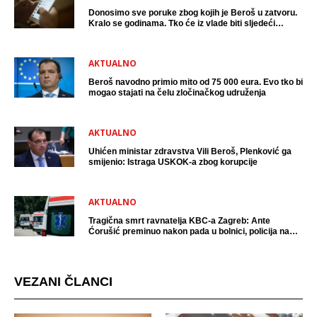
Donosimo sve poruke zbog kojih je Beroš u zatvoru.
Kralo se godinama. Tko će iz vlade biti sljedeći
uhićen?
AKTUALNO
Beroš navodno primio mito od 75 000 eura. Evo tko bi
mogao stajati na čelu zločinačkog udruženja
AKTUALNO
Uhićen ministar zdravstva Vili Beroš, Plenković ga
smijenio: Istraga USKOK-a zbog korupcije
AKTUALNO
Tragična smrt ravnatelja KBC-a Zagreb: Ante
Ćorušić preminuo nakon pada u bolnici, policija na
mjestu događaja
VEZANI ČLANCI