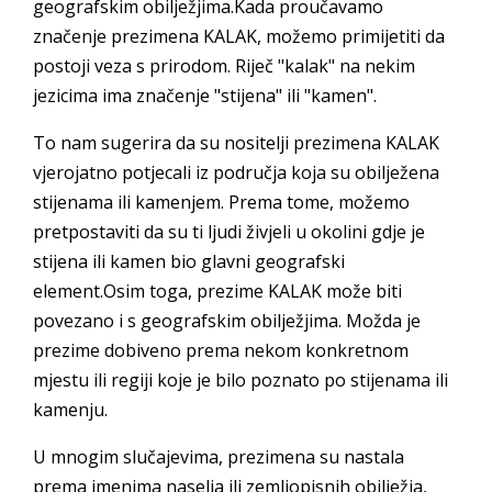
geografskim obilježjima.Kada proučavamo
značenje prezimena KALAK, možemo primijetiti da
postoji veza s prirodom. Riječ "kalak" na nekim
jezicima ima značenje "stijena" ili "kamen".
To nam sugerira da su nositelji prezimena KALAK
vjerojatno potjecali iz područja koja su obilježena
stijenama ili kamenjem. Prema tome, možemo
pretpostaviti da su ti ljudi živjeli u okolini gdje je
stijena ili kamen bio glavni geografski
element.Osim toga, prezime KALAK može biti
povezano i s geografskim obilježjima. Možda je
prezime dobiveno prema nekom konkretnom
mjestu ili regiji koje je bilo poznato po stijenama ili
kamenju.
U mnogim slučajevima, prezimena su nastala
prema imenima naselja ili zemljopisnih obilježja,