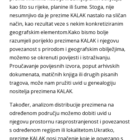
kao što su rijeke, planine ili šume. Stoga, nije
nesumnjivo da je prezime KALAK nastalo na sličan
način, kao rezultat veze s nekim konkretiziranim
geografskim elementom.Kako bismo bolje
razumjeli porijeklo prezimena KALAK i njegovu
povezanost s prirodom i geografskim obilježjima,
možemo se okrenuti povijesti i istraživanju.
Proučavanje povijesnih izvora, poput arhivskih
dokumenata, matičnih knjiga ili drugih pisanih
tragova, može nam pružiti uvid u genealogiju
nositelja prezimena KALAK.
Također, analizom distribucije prezimena na
određenom području možemo dobiti uvid u
njegovu prostornu rasprostranjenost i povezanost
s određenom regijom ili lokalitetom.Ukratko,
prezime KALAK nosi značenje koje je povezano s