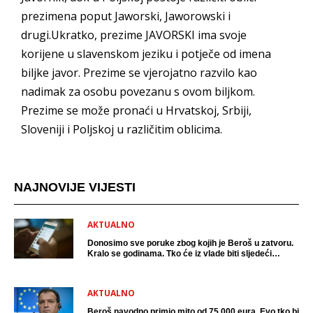
prezimena poput Jaworski, Jaworowski i
drugi.Ukratko, prezime JAVORSKI ima svoje
korijene u slavenskom jeziku i potječe od imena
biljke javor. Prezime se vjerojatno razvilo kao
nadimak za osobu povezanu s ovom biljkom.
Prezime se može pronaći u Hrvatskoj, Srbiji,
Sloveniji i Poljskoj u različitim oblicima.
NAJNOVIJE VIJESTI
AKTUALNO
Donosimo sve poruke zbog kojih je Beroš u zatvoru.
Kralo se godinama. Tko će iz vlade biti sljedeći
uhićen?
AKTUALNO
Beroš navodno primio mito od 75 000 eura. Evo tko bi