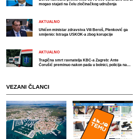
mogao stajati na čelu zločinačkog udruženja
AKTUALNO
Uhićen ministar zdravstva Vili Beroš, Plenković ga
smijenio: Istraga USKOK-a zbog korupcije
AKTUALNO
Tragična smrt ravnatelja KBC-a Zagreb: Ante
Ćorušić preminuo nakon pada u bolnici, policija na
mjestu događaja
VEZANI ČLANCI