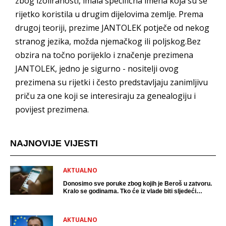
zbog izoliranosti, imala specifična imena koja su se
rijetko koristila u drugim dijelovima zemlje. Prema
drugoj teoriji, prezime JANTOLEK potječe od nekog
stranog jezika, možda njemačkog ili poljskog.Bez
obzira na točno porijeklo i značenje prezimena
JANTOLEK, jedno je sigurno - nositelji ovog
prezimena su rijetki i često predstavljaju zanimljivu
priču za one koji se interesiraju za genealogiju i
povijest prezimena.
NAJNOVIJE VIJESTI
AKTUALNO
Donosimo sve poruke zbog kojih je Beroš u zatvoru.
Kralo se godinama. Tko će iz vlade biti sljedeći
uhićen?
AKTUALNO