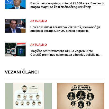
Beroš navodno primio mito od 75 000 eura. Evo tko bi
mogao stajati na čelu zločinačkog udruženja
AKTUALNO
Uhićen ministar zdravstva Vili Beroš, Plenković ga
smijenio: Istraga USKOK-a zbog korupcije
AKTUALNO
Tragična smrt ravnatelja KBC-a Zagreb: Ante
Ćorušić preminuo nakon pada u bolnici, policija na
mjestu događaja
VEZANI ČLANCI