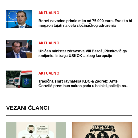
uhićen?
AKTUALNO
Beroš navodno primio mito od 75 000 eura. Evo tko bi
mogao stajati na čelu zločinačkog udruženja
AKTUALNO
Uhićen ministar zdravstva Vili Beroš, Plenković ga
smijenio: Istraga USKOK-a zbog korupcije
AKTUALNO
Tragična smrt ravnatelja KBC-a Zagreb: Ante
Ćorušić preminuo nakon pada u bolnici, policija na
mjestu događaja
VEZANI ČLANCI