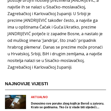
postoje brojni nositelji prezimena JANDRIJEVIĆ, a
najviše ih se nalazi u Sisačko-moslavačkoj,
Zagrebačkoj i Karlovačkoj županiji. U Srbiji je
prezime JANDRIJEVIĆ također često, a najviše ga
ima u opštinama Čačak i Guča.Ukratko, prezime
JANDRIJEVIĆ potječe iz zapadne Bosne, a nastalo je
od muškog imena 'Jandrija', što znači 'pripadnik
hrabrog plemena'. Danas se prezime može pronaći
u Hrvatskoj, Srbiji, BiH i drugim zemljama, a najviše
nositelja nalazi se u Sisačko-moslavačkoj,
Zagrebačkoj i Karlovačkoj županiji.
NAJNOVIJE VIJESTI
AKTUALNO
Donosimo sve poruke zbog kojih je Beroš u zatvoru.
Kralo se godinama. Tko će iz vlade biti sljedeći