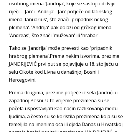
osobnog imena 'Jandrija', koje se sastoji od dvije
riječi - 'Jan' i 'Andrija'. 'Jan' potječe od latinskog
imena 'Ianuarius', što znači 'pripadnik nekog
plemena'. 'Andrija' pak dolazi od grčkog imena
'Andreas', što znači 'muževan' ili 'hrabar'.
Tako se 'Jandrija' može prevesti kao 'pripadnik
hrabrog plemena'.Prema nekim izvorima, prezime
JANDRIJEVIĆ prvi put se pojavljuje u 18. stoljeću u
selu Cikote kod Livna u današnjoj Bosni i
Hercegovini.
Prema drugima, prezime potječe iz sela Jandrići u
zapadnoj Bosni. U to vrijeme prezimena su se
počela uspostavljati kao način razlikovanja među
ljudima, a često su se koristila prezimena koja su se
temeljila na imenima oca ili djeda.Danas u Hrvatskoj