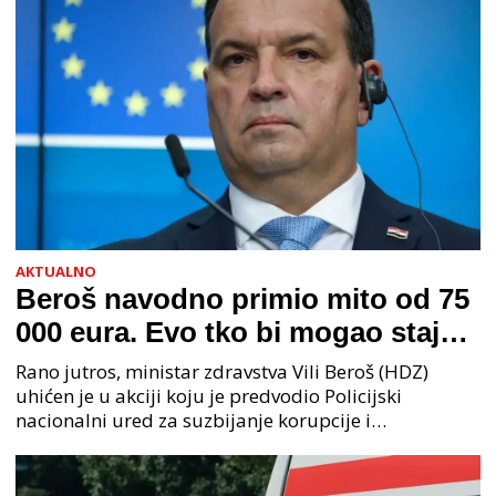
AKTUALNO
Beroš navodno primio mito od 75
000 eura. Evo tko bi mogao stajati
na čelu zločinačkog udruženja
Rano jutros, ministar zdravstva Vili Beroš (HDZ)
uhićen je u akciji koju je predvodio Policijski
nacionalni ured za suzbijanje korupcije i
organiziranog kriminaliteta (PNUSKOK). Prema
priopćenju USKOK