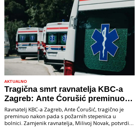
AKTUALNO
Tragična smrt ravnatelja KBC-a
Zagreb: Ante Ćorušić preminuo
nakon pada u bolnici, policija na
Ravnatelj KBC-a Zagreb, Ante Ćorušić, tragično je
mjestu događaja
preminuo nakon pada s požarnih stepenica u
bolnici. Zamjenik ravnatelja, Milivoj Novak, potvrdio
je tužnu vijest o smrti svog kolege. Ministar zdravs