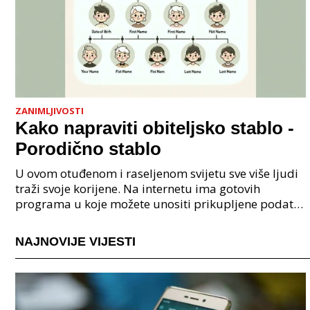
ZANIMLJIVOSTI
Kako napraviti obiteljsko stablo -
Porodično stablo
U ovom otuđenom i raseljenom svijetu sve više ljudi
traži svoje korijene. Na internetu ima gotovih
programa u koje možete unositi prikupljene podatke
o svojoj obitelji, užoj i široj rodbini, nakon čeg
NAJNOVIJE VIJESTI