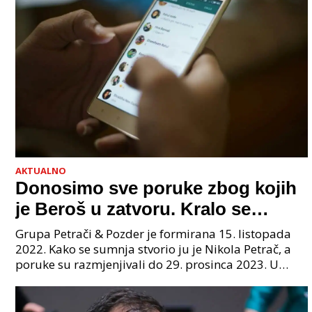
AKTUALNO
Donosimo sve poruke zbog kojih
je Beroš u zatvoru. Kralo se
godinama. Tko će iz vlade biti
Grupa Petrači & Pozder je formirana 15. listopada
sljedeći uhićen?
2022. Kako se sumnja stvorio ju je Nikola Petrač, a
poruke su razmjenjivali do 29. prosinca 2023. U
grupi je bilo 4 osobe: jedan je bio "Tata", drugi