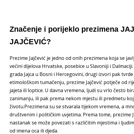
Značenje i porijeklo prezimena JA
JAJČEVIĆ?
Prezime Jajčević je jedno od onih prezimena koja se javl
većini dijelova Hrvatske, posebice u Slavoniji i Dalmacij
grada Jajca u Bosni i Hercegovini, drugi izvori pak tvrd
etimološkom tumačenju, prezime Jajčević potječe od rije
jajeta ili loptice. U davna vremena, ljudi su vrlo često 
zanimanju, ili pak prema nekom mjestu ili predmetu ko
životu.Prezimena su se stvarala tijekom vremena, a mnog
društvenim i političkim uvjetima. Prema tome, prezime Jaj
nastanak se može povezati s različitim mjestima i ljud
od imena oca ili djeda.