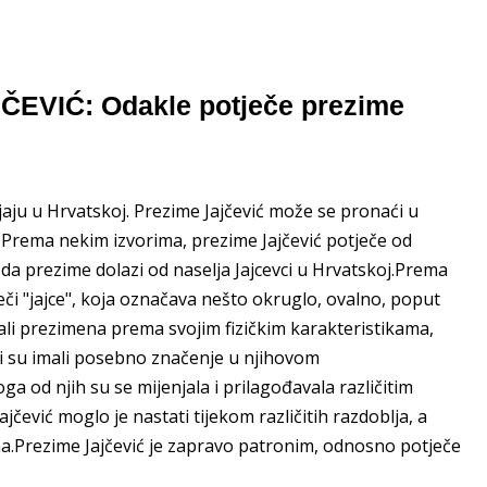
JČEVIĆ: Odakle potječe prezime
jaju u Hrvatskoj. Prezime Jajčević može se pronaći u
i. Prema nekim izvorima, prezime Jajčević potječe od
e da prezime dolazi od naselja Jajcevci u Hrvatskoj.Prema
či "jajce", koja označava nešto okruglo, ovalno, poput
birali prezimena prema svojim fizičkim karakteristikama,
ji su imali posebno značenje u njihovom
a od njih su se mijenjala i prilagođavala različitim
čević moglo je nastati tijekom različitih razdoblja, a
ima.Prezime Jajčević je zapravo patronim, odnosno potječe