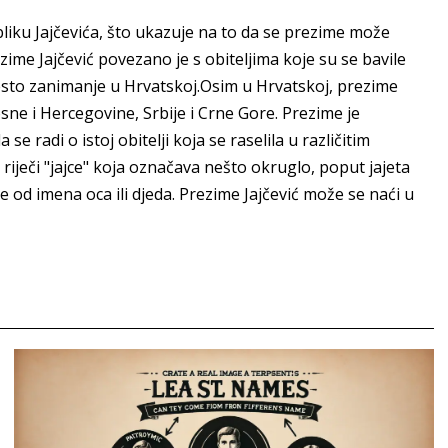
liku Jajčevića, što ukazuje na to da se prezime može
ime Jajčević povezano je s obiteljima koje su se bavile
često zanimanje u Hrvatskoj.Osim u Hrvatskoj, prezime
ne i Hercegovine, Srbije i Crne Gore. Prezime je
 radi o istoj obitelji koja se raselila u različitim
riječi "jajce" koja označava nešto okruglo, poput jajeta
e od imena oca ili djeda. Prezime Jajčević može se naći u