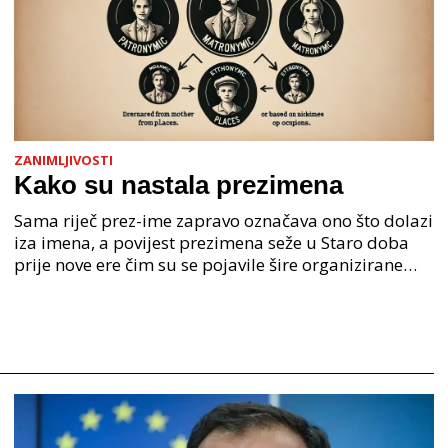
ZANIMLJIVOSTI
Kako su nastala prezimena
Sama riječ prez-ime zapravo označava ono što dolazi
iza imena, a povijest prezimena seže u Staro doba
prije nove ere čim su se pojavile šire organizirane
ljudske zajednice. U Staroj grčkoj je mjesto o