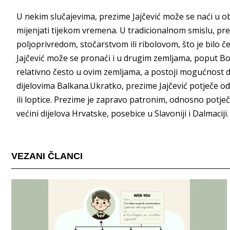
U nekim slučajevima, prezime Jajčević može se naći u ob
mijenjati tijekom vremena. U tradicionalnom smislu, prez
poljoprivredom, stočarstvom ili ribolovom, što je bilo 
Jajčević može se pronaći i u drugim zemljama, poput Bos
relativno često u ovim zemljama, a postoji mogućnost da se
dijelovima Balkana.Ukratko, prezime Jajčević potječe od 
ili loptice. Prezime je zapravo patronim, odnosno potječ
većini dijelova Hrvatske, posebice u Slavoniji i Dalmaciji.
VEZANI ČLANCI