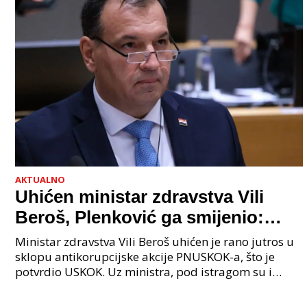
AKTUALNO
Uhićen ministar zdravstva Vili
Beroš, Plenković ga smijenio:
Istraga USKOK-a zbog korupcije
Ministar zdravstva Vili Beroš uhićen je rano jutros u
sklopu antikorupcijske akcije PNUSKOK-a, što je
potvrdio USKOK. Uz ministra, pod istragom su i
nekoliko visokopozicioniranih liječnika, uključujuć