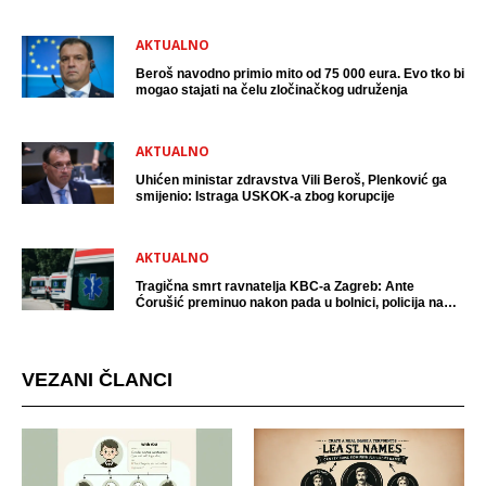
uhićen?
AKTUALNO
Beroš navodno primio mito od 75 000 eura. Evo tko bi
mogao stajati na čelu zločinačkog udruženja
AKTUALNO
Uhićen ministar zdravstva Vili Beroš, Plenković ga
smijenio: Istraga USKOK-a zbog korupcije
AKTUALNO
Tragična smrt ravnatelja KBC-a Zagreb: Ante
Ćorušić preminuo nakon pada u bolnici, policija na
mjestu događaja
VEZANI ČLANCI