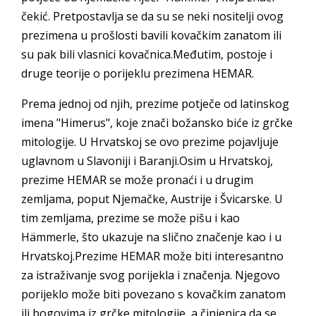
čekić. Pretpostavlja se da su se neki nositelji ovog
prezimena u prošlosti bavili kovačkim zanatom ili
su pak bili vlasnici kovačnica.Međutim, postoje i
druge teorije o porijeklu prezimena HEMAR.
Prema jednoj od njih, prezime potječe od latinskog
imena "Himerus", koje znači božansko biće iz grčke
mitologije. U Hrvatskoj se ovo prezime pojavljuje
uglavnom u Slavoniji i Baranji.Osim u Hrvatskoj,
prezime HEMAR se može pronaći i u drugim
zemljama, poput Njemačke, Austrije i Švicarske. U
tim zemljama, prezime se može pišu i kao
Hämmerle, što ukazuje na slično značenje kao i u
Hrvatskoj.Prezime HEMAR može biti interesantno
za istraživanje svog porijekla i značenja. Njegovo
porijeklo može biti povezano s kovačkim zanatom
ili bogovima iz grčke mitologije, a činjenica da se