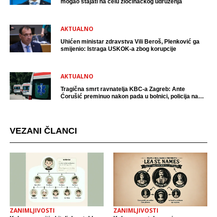
mogao stajati na čelu zločinačkog udruženja
AKTUALNO
Uhićen ministar zdravstva Vili Beroš, Plenković ga
smijenio: Istraga USKOK-a zbog korupcije
AKTUALNO
Tragična smrt ravnatelja KBC-a Zagreb: Ante
Ćorušić preminuo nakon pada u bolnici, policija na
mjestu događaja
VEZANI ČLANCI
ZANIMLJIVOSTI
ZANIMLJIVOSTI