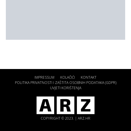
IMPRESSUM
KOLAČIĆI
KONTAKT
POLITIKA PRIVATNOSTI I ZAŠTITA OSOBNIH PODATAKA (GDPR)
UVJETI KORIŠTENJA
COPYRIGHT © 2023. | ARZ.HR