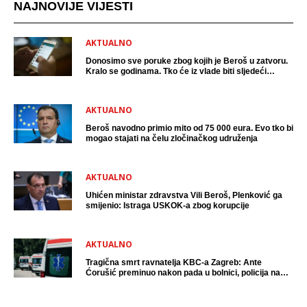
NAJNOVIJE VIJESTI
AKTUALNO
Donosimo sve poruke zbog kojih je Beroš u zatvoru.
Kralo se godinama. Tko će iz vlade biti sljedeći
uhićen?
AKTUALNO
Beroš navodno primio mito od 75 000 eura. Evo tko bi
mogao stajati na čelu zločinačkog udruženja
AKTUALNO
Uhićen ministar zdravstva Vili Beroš, Plenković ga
smijenio: Istraga USKOK-a zbog korupcije
AKTUALNO
Tragična smrt ravnatelja KBC-a Zagreb: Ante
Ćorušić preminuo nakon pada u bolnici, policija na
mjestu događaja