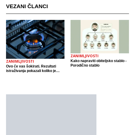
VEZANI ČLANCI
ZANIMLJIVOSTI
Kako napraviti obiteljsko stablo -
ZANIMLJIVOSTI
Porodično stablo
Ovo će vas šokirati. Rezultati
istraživanja pokazali koliko je
plinski štednjak štetan. Nakon
dobivenih rezultata ljudi ih počeli
izbacivat iz kuće.