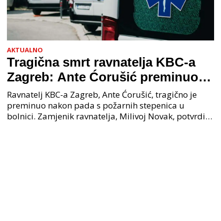
AKTUALNO
Tragična smrt ravnatelja KBC-a
Zagreb: Ante Ćorušić preminuo
nakon pada u bolnici, policija na
Ravnatelj KBC-a Zagreb, Ante Ćorušić, tragično je
mjestu događaja
preminuo nakon pada s požarnih stepenica u
bolnici. Zamjenik ravnatelja, Milivoj Novak, potvrdio
je tužnu vijest o smrti svog kolege. Ministar zdravs