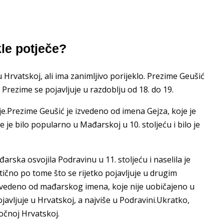
le potječe?
Hrvatskoj, ali ima zanimljivo porijeklo. Prezime Geušić
 Prezime se pojavljuje u razdoblju od 18. do 19.
tlije.Prezime Geušić je izvedeno od imena Gejza, koje je
me je bilo popularno u Mađarskoj u 10. stoljeću i bilo je
rska osvojila Podravinu u 11. stoljeću i naselila je
čno po tome što se rijetko pojavljuje u drugim
izvedeno od mađarskog imena, koje nije uobičajeno u
avljuje u Hrvatskoj, a najviše u Podravini.Ukratko,
točnoj Hrvatskoj.