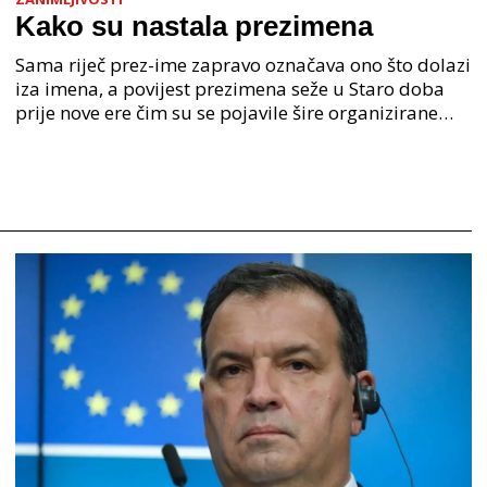
Kako su nastala prezimena
Sama riječ prez-ime zapravo označava ono što dolazi
iza imena, a povijest prezimena seže u Staro doba
prije nove ere čim su se pojavile šire organizirane
ljudske zajednice. U Staroj grčkoj je mjesto o