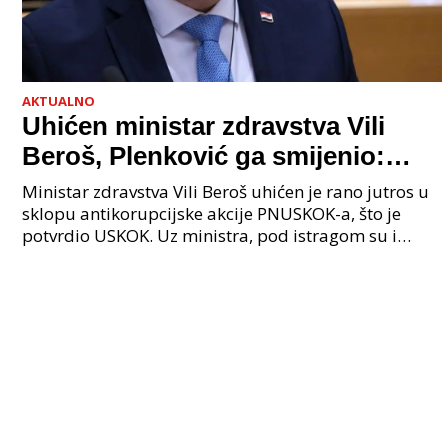
AKTUALNO
Uhićen ministar zdravstva Vili
Beroš, Plenković ga smijenio:
Istraga USKOK-a zbog korupcije
Ministar zdravstva Vili Beroš uhićen je rano jutros u
sklopu antikorupcijske akcije PNUSKOK-a, što je
potvrdio USKOK. Uz ministra, pod istragom su i
nekoliko visokopozicioniranih liječnika, uključujuć