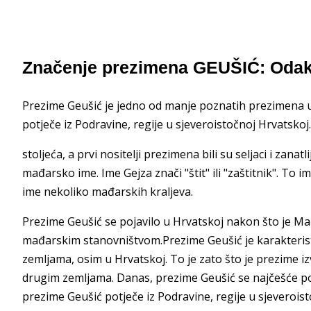
Značenje prezimena GEUŠIĆ: Odak
Prezime Geušić je jedno od manje poznatih prezimena u 
potječe iz Podravine, regije u sjeveroistočnoj Hrvatskoj.
stoljeća, a prvi nositelji prezimena bili su seljaci i zana
mađarsko ime. Ime Gejza znači "štit" ili "zaštitnik". To i
ime nekoliko mađarskih kraljeva.
Prezime Geušić se pojavilo u Hrvatskoj nakon što je Mađa
mađarskim stanovništvom.Prezime Geušić je karakteristi
zemljama, osim u Hrvatskoj. To je zato što je prezime 
drugim zemljama. Danas, prezime Geušić se najčešće poj
prezime Geušić potječe iz Podravine, regije u sjeverois