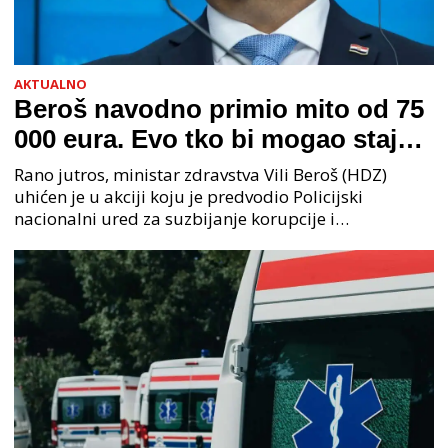
AKTUALNO
Beroš navodno primio mito od 75
000 eura. Evo tko bi mogao stajati
na čelu zločinačkog udruženja
Rano jutros, ministar zdravstva Vili Beroš (HDZ)
uhićen je u akciji koju je predvodio Policijski
nacionalni ured za suzbijanje korupcije i
organiziranog kriminaliteta (PNUSKOK). Prema
priopćenju USKOK