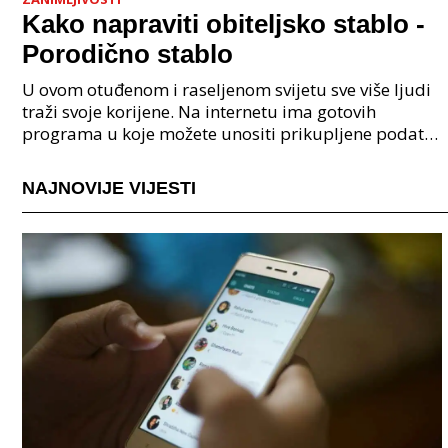
Kako napraviti obiteljsko stablo -
Porodično stablo
U ovom otuđenom i raseljenom svijetu sve više ljudi
traži svoje korijene. Na internetu ima gotovih
programa u koje možete unositi prikupljene podatke
o svojoj obitelji, užoj i široj rodbini, nakon čeg
NAJNOVIJE VIJESTI