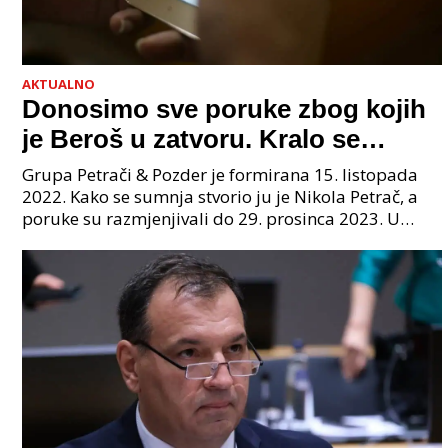
AKTUALNO
Donosimo sve poruke zbog kojih
je Beroš u zatvoru. Kralo se
godinama. Tko će iz vlade biti
Grupa Petrači & Pozder je formirana 15. listopada
sljedeći uhićen?
2022. Kako se sumnja stvorio ju je Nikola Petrač, a
poruke su razmjenjivali do 29. prosinca 2023. U
grupi je bilo 4 osobe: jedan je bio "Tata", drugi