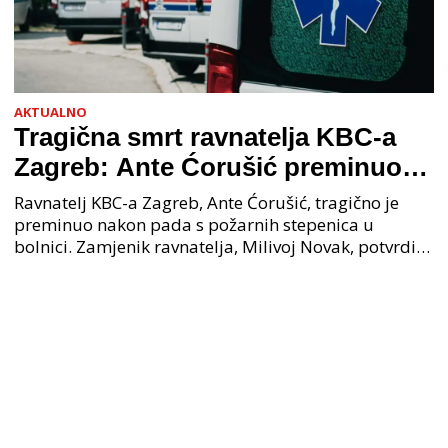
AKTUALNO
Tragična smrt ravnatelja KBC-a
Zagreb: Ante Ćorušić preminuo
nakon pada u bolnici, policija na
Ravnatelj KBC-a Zagreb, Ante Ćorušić, tragično je
mjestu događaja
preminuo nakon pada s požarnih stepenica u
bolnici. Zamjenik ravnatelja, Milivoj Novak, potvrdio
je tužnu vijest o smrti svog kolege. Ministar zdravs