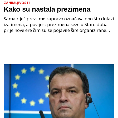
ZANIMLJIVOSTI
Kako su nastala prezimena
Sama riječ prez-ime zapravo označava ono što dolazi
iza imena, a povijest prezimena seže u Staro doba
prije nove ere čim su se pojavile šire organizirane
ljudske zajednice. U Staroj grčkoj je mjesto o