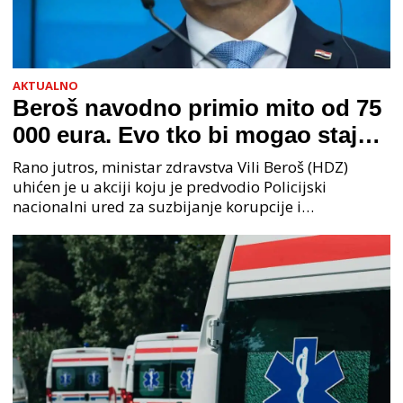
AKTUALNO
Beroš navodno primio mito od 75
000 eura. Evo tko bi mogao stajati
na čelu zločinačkog udruženja
Rano jutros, ministar zdravstva Vili Beroš (HDZ)
uhićen je u akciji koju je predvodio Policijski
nacionalni ured za suzbijanje korupcije i
organiziranog kriminaliteta (PNUSKOK). Prema
priopćenju USKOK