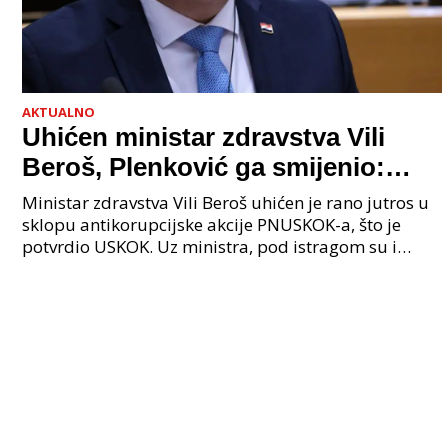
AKTUALNO
Uhićen ministar zdravstva Vili
Beroš, Plenković ga smijenio:
Istraga USKOK-a zbog korupcije
Ministar zdravstva Vili Beroš uhićen je rano jutros u
sklopu antikorupcijske akcije PNUSKOK-a, što je
potvrdio USKOK. Uz ministra, pod istragom su i
nekoliko visokopozicioniranih liječnika, uključujuć