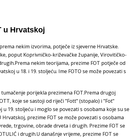
T u Hrvatskoj
 prema nekim izvorima, potječe iz sjeverne Hrvatske.
ke, poput Koprivničko-križevačke županije, Virovitičko-
 drugih.Prema nekim teorijama, prezime FOT potječe od
atskoj u 18. i 19. stoljeću. Ime FOTO se može povezati s
ije tumačenje porijekla prezimena FOT.Prema drugoj
, koje se sastoji od riječi "Fott" (stopalo) i "Fot"
 u 19. stoljeću i moglo se povezati s osobama koje su se
a.U Hrvatskoj, prezime FOT se može povezati s osobama
ivrede, trgovine, obrade drveta i drugih. Prezime FOT se
FOTULIĆ i drugih.U današnje vrijeme, prezime FOT se