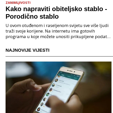
ZANIMLJIVOSTI
Kako napraviti obiteljsko stablo -
Porodično stablo
U ovom otuđenom i raseljenom svijetu sve više ljudi
traži svoje korijene. Na internetu ima gotovih
programa u koje možete unositi prikupljene podatke
o svojoj obitelji, užoj i široj rodbini, nakon čeg
NAJNOVIJE VIJESTI