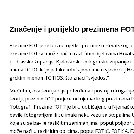
Značenje i porijeklo prezimena FO
Prezime FOT je relativno rijetko prezime u Hrvatskoj, a
Prezime FOT se može naći u različitim dijelovima Hrvats
podravske županije, Bjelovarsko-bilogorske županije i
imena FOTO, koje je bilo uobičajeno ime u sjevernoj Hrv
grčkim imenom FOTIOS, što znači "svjetlost".
Međutim, ova teorija nije potvrđena i postoji i drugač
teoriji, prezime FOT potječe od njemačkog prezimena FOTT
(fotograf). Prezime FOTT je bilo uobičajeno u Njemačkoj
bavile fotografijom ili su imale neku vezu sa stopalim
koje su se bavile različitim zanimanjima, poput poljopr
može naći u različitim oblicima, poput FOTIĆ, FOTIŠA, 