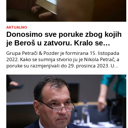
AKTUALNO
Donosimo sve poruke zbog kojih
je Beroš u zatvoru. Kralo se
godinama. Tko će iz vlade biti
Grupa Petrači & Pozder je formirana 15. listopada
sljedeći uhićen?
2022. Kako se sumnja stvorio ju je Nikola Petrač, a
poruke su razmjenjivali do 29. prosinca 2023. U
grupi je bilo 4 osobe: jedan je bio "Tata", drugi