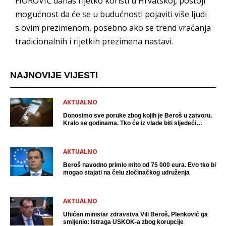
FIOROVIĆ danas rijetko koristi u Hrvatskoj, postoji
mogućnost da će se u budućnosti pojaviti više ljudi
s ovim prezimenom, posebno ako se trend vraćanja
tradicionalnih i rijetkih prezimena nastavi.
NAJNOVIJE VIJESTI
AKTUALNO
Donosimo sve poruke zbog kojih je Beroš u zatvoru.
Kralo se godinama. Tko će iz vlade biti sljedeći
uhićen?
AKTUALNO
Beroš navodno primio mito od 75 000 eura. Evo tko bi
mogao stajati na čelu zločinačkog udruženja
AKTUALNO
Uhićen ministar zdravstva Vili Beroš, Plenković ga
smijenio: Istraga USKOK-a zbog korupcije