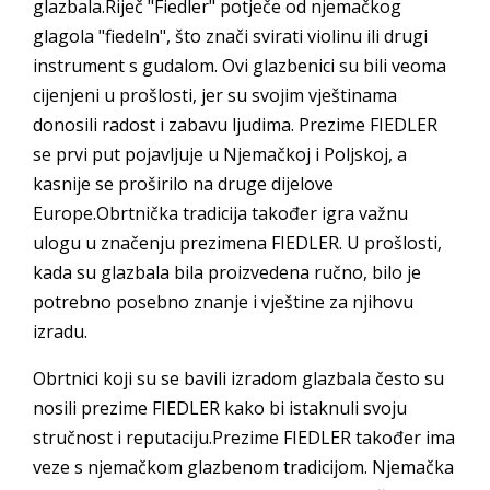
glazbala.Riječ "Fiedler" potječe od njemačkog
glagola "fiedeln", što znači svirati violinu ili drugi
instrument s gudalom. Ovi glazbenici su bili veoma
cijenjeni u prošlosti, jer su svojim vještinama
donosili radost i zabavu ljudima. Prezime FIEDLER
se prvi put pojavljuje u Njemačkoj i Poljskoj, a
kasnije se proširilo na druge dijelove
Europe.Obrtnička tradicija također igra važnu
ulogu u značenju prezimena FIEDLER. U prošlosti,
kada su glazbala bila proizvedena ručno, bilo je
potrebno posebno znanje i vještine za njihovu
izradu.
Obrtnici koji su se bavili izradom glazbala često su
nosili prezime FIEDLER kako bi istaknuli svoju
stručnost i reputaciju.Prezime FIEDLER također ima
veze s njemačkom glazbenom tradicijom. Njemačka