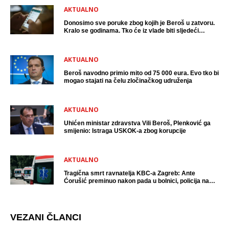
AKTUALNO
Donosimo sve poruke zbog kojih je Beroš u zatvoru.
Kralo se godinama. Tko će iz vlade biti sljedeći
uhićen?
AKTUALNO
Beroš navodno primio mito od 75 000 eura. Evo tko bi
mogao stajati na čelu zločinačkog udruženja
AKTUALNO
Uhićen ministar zdravstva Vili Beroš, Plenković ga
smijenio: Istraga USKOK-a zbog korupcije
AKTUALNO
Tragična smrt ravnatelja KBC-a Zagreb: Ante
Ćorušić preminuo nakon pada u bolnici, policija na
mjestu događaja
VEZANI ČLANCI