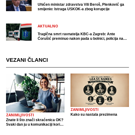
Uhićen ministar zdravstva Vili Beroš, Plenković ga
smijenio: Istraga USKOK-a zbog korupcije
AKTUALNO
Tragična smrt ravnatelja KBC-a Zagreb: Ante
Ćorušić preminuo nakon pada u bolnici, policija na
mjestu događaja
VEZANI ČLANCI
ZANIMLJIVOSTI
Kako su nastala prezimena
ZANIMLJIVOSTI
Znate li što znači skraćenica OK?
Svaki dan ju u komunikaciji koristi
cijeli svijet.