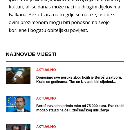
kulturi, ali se danas može naći i u drugim dijelovima
Balkana. Bez obzira na to gdje se nalaze, osobe s
ovim prezimenom mogu biti ponosne na svoje
korijene i bogatu obiteljsku povijest.
NAJNOVIJE VIJESTI
AKTUALNO
Donosimo sve poruke zbog kojih je Beroš u zatvoru.
Kralo se godinama. Tko će iz vlade biti sljedeći
uhićen?
AKTUALNO
Beroš navodno primio mito od 75 000 eura. Evo tko bi
mogao stajati na čelu zločinačkog udruženja
AKTUALNO