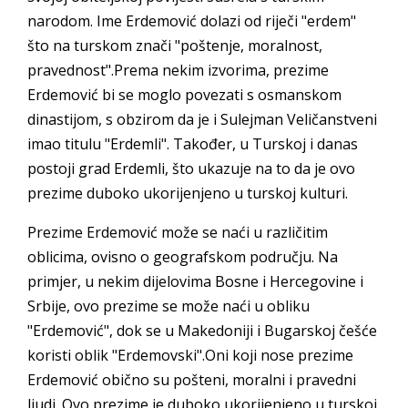
narodom. Ime Erdemović dolazi od riječi "erdem"
što na turskom znači "poštenje, moralnost,
pravednost".Prema nekim izvorima, prezime
Erdemović bi se moglo povezati s osmanskom
dinastijom, s obzirom da je i Sulejman Veličanstveni
imao titulu "Erdemli". Također, u Turskoj i danas
postoji grad Erdemli, što ukazuje na to da je ovo
prezime duboko ukorijenjeno u turskoj kulturi.
Prezime Erdemović može se naći u različitim
oblicima, ovisno o geografskom području. Na
primjer, u nekim dijelovima Bosne i Hercegovine i
Srbije, ovo prezime se može naći u obliku
"Erdemović", dok se u Makedoniji i Bugarskoj češće
koristi oblik "Erdemovski".Oni koji nose prezime
Erdemović obično su pošteni, moralni i pravedni
ljudi. Ovo prezime je duboko ukorijenjeno u turskoj