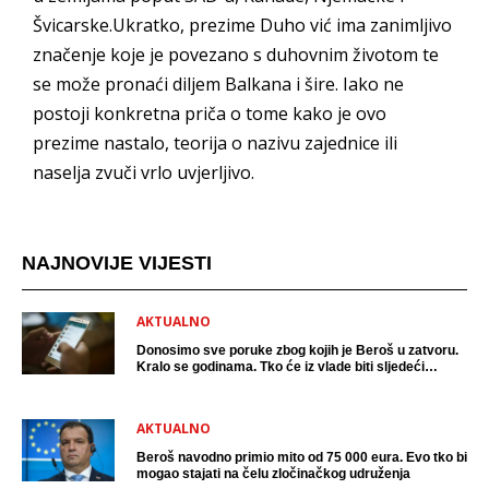
Švicarske.Ukratko, prezime Duho vić ima zanimljivo
značenje koje je povezano s duhovnim životom te
se može pronaći diljem Balkana i šire. Iako ne
postoji konkretna priča o tome kako je ovo
prezime nastalo, teorija o nazivu zajednice ili
naselja zvuči vrlo uvjerljivo.
NAJNOVIJE VIJESTI
AKTUALNO
Donosimo sve poruke zbog kojih je Beroš u zatvoru.
Kralo se godinama. Tko će iz vlade biti sljedeći
uhićen?
AKTUALNO
Beroš navodno primio mito od 75 000 eura. Evo tko bi
mogao stajati na čelu zločinačkog udruženja