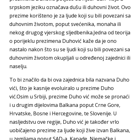
srpskom jeziku označava dušu ili duhovni život. Ovo
prezime korišteno je za ljude koji su bili povezani sa
duhovnim životom, poput svećenika, monaha ili
nekog drugog vjerskog sljedbenika.Jedna od teorija
o porijeklu prezimena Duhović kaže da je ono
nastalo nakon što su se ljudi koji su bili povezani sa
duhovnim životom okupljali u određenoj zajednici ili
naselju.
To bi značilo da bi ova zajednica bila nazvana Duho
vići, što je kasnije evoluiralo u prezime Duho
vić.Osim u Srbiji, prezime Duho vić može se pronaći
i u drugim dijelovima Balkana poput Crne Gore,
Hrvatske, Bosne i Hercegovine, te Slovenije. U
nasljedstvu ove regije, Duho vić je također vrlo
uobičajeno prezime za ljude koji žive izvan Balkana,
u zemljama poput SAD-a, Kanade, Njemačke i