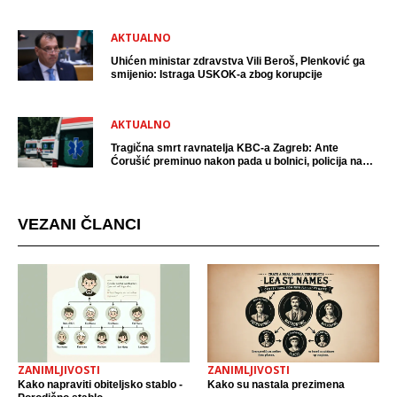
AKTUALNO
Uhićen ministar zdravstva Vili Beroš, Plenković ga
smijenio: Istraga USKOK-a zbog korupcije
AKTUALNO
Tragična smrt ravnatelja KBC-a Zagreb: Ante
Ćorušić preminuo nakon pada u bolnici, policija na
mjestu događaja
VEZANI ČLANCI
ZANIMLJIVOSTI
ZANIMLJIVOSTI
Kako napraviti obiteljsko stablo -
Kako su nastala prezimena