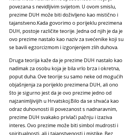
povezana s nevidljivim svijetom. U ovom smislu,
prezime DUH može biti doživljeno kao mistično i
tajanstveno.Kada govorimo o porijeklu prezimena
DUH, postoje različite teorije. Jedna od njih je da je
ovo prezime nastalo kao naziv za svećenike koji su
se bavili egzorcizmom i izgonjenjem zlih duhova.
Druga teorija kaže da je prezime DUH nastalo kao
nadimak za osobu koja je bila vrlo brza i okretna,
poput duha. Ove teorije su samo neke od mogućih
objašnjenja za porijeklo prezimena DUH, ali ono
što je sigurno jest da je ovo prezime jedno od
najzanimljivijih u Hrvatskoj.Bilo da se shvaća kao
odraz duhovnosti ili povezanost s nadnaravnim,
prezime DUH svakako privlači pažnju i izaziva
interes. Ovo prezime može biti simbol mudrosti i
spiritualnosti, ali i tajanstvenosti i mistike. Bez