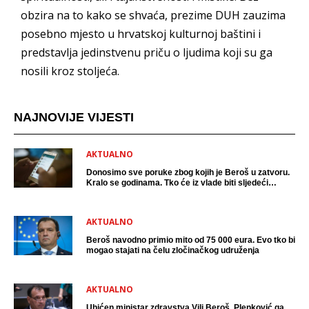
obzira na to kako se shvaća, prezime DUH zauzima
posebno mjesto u hrvatskoj kulturnoj baštini i
predstavlja jedinstvenu priču o ljudima koji su ga
nosili kroz stoljeća.
NAJNOVIJE VIJESTI
AKTUALNO
Donosimo sve poruke zbog kojih je Beroš u zatvoru.
Kralo se godinama. Tko će iz vlade biti sljedeći
uhićen?
AKTUALNO
Beroš navodno primio mito od 75 000 eura. Evo tko bi
mogao stajati na čelu zločinačkog udruženja
AKTUALNO
Uhićen ministar zdravstva Vili Beroš, Plenković ga