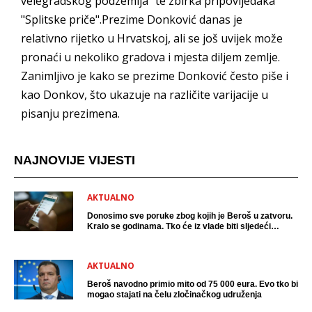
velegradskog podzemlja" te zbirka pripovijedaka
"Splitske priče".Prezime Donković danas je
relativno rijetko u Hrvatskoj, ali se još uvijek može
pronaći u nekoliko gradova i mjesta diljem zemlje.
Zanimljivo je kako se prezime Donković često piše i
kao Donkov, što ukazuje na različite varijacije u
pisanju prezimena.
NAJNOVIJE VIJESTI
AKTUALNO
Donosimo sve poruke zbog kojih je Beroš u zatvoru.
Kralo se godinama. Tko će iz vlade biti sljedeći
uhićen?
AKTUALNO
Beroš navodno primio mito od 75 000 eura. Evo tko bi
mogao stajati na čelu zločinačkog udruženja