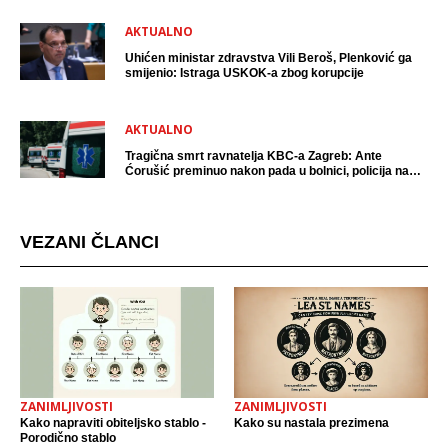
AKTUALNO
Uhićen ministar zdravstva Vili Beroš, Plenković ga
smijenio: Istraga USKOK-a zbog korupcije
AKTUALNO
Tragična smrt ravnatelja KBC-a Zagreb: Ante
Ćorušić preminuo nakon pada u bolnici, policija na
mjestu događaja
VEZANI ČLANCI
ZANIMLJIVOSTI
ZANIMLJIVOSTI
Kako napraviti obiteljsko stablo -
Kako su nastala prezimena
Porodično stablo