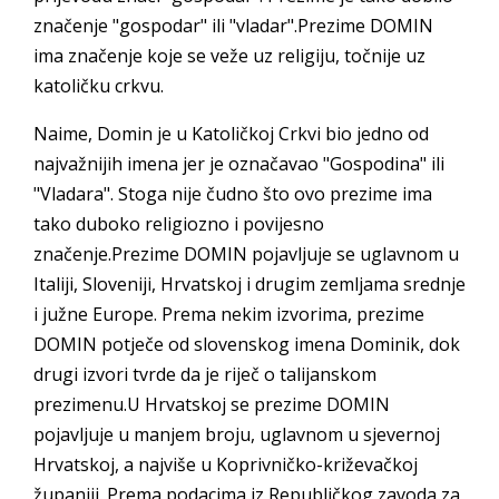
značenje "gospodar" ili "vladar".Prezime DOMIN
ima značenje koje se veže uz religiju, točnije uz
katoličku crkvu.
Naime, Domin je u Katoličkoj Crkvi bio jedno od
najvažnijih imena jer je označavao "Gospodina" ili
"Vladara". Stoga nije čudno što ovo prezime ima
tako duboko religiozno i povijesno
značenje.Prezime DOMIN pojavljuje se uglavnom u
Italiji, Sloveniji, Hrvatskoj i drugim zemljama srednje
i južne Europe. Prema nekim izvorima, prezime
DOMIN potječe od slovenskog imena Dominik, dok
drugi izvori tvrde da je riječ o talijanskom
prezimenu.U Hrvatskoj se prezime DOMIN
pojavljuje u manjem broju, uglavnom u sjevernoj
Hrvatskoj, a najviše u Koprivničko-križevačkoj
županiji. Prema podacima iz Republičkog zavoda za