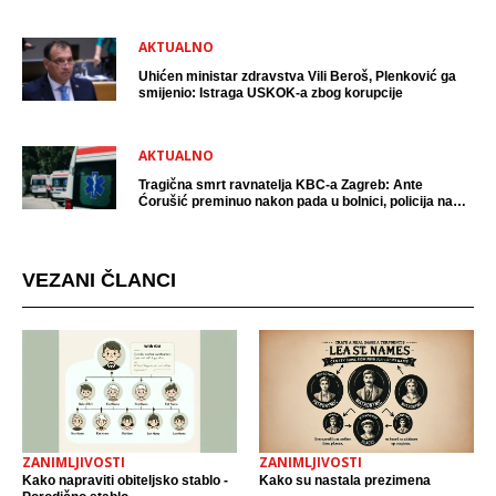
AKTUALNO
Uhićen ministar zdravstva Vili Beroš, Plenković ga
smijenio: Istraga USKOK-a zbog korupcije
AKTUALNO
Tragična smrt ravnatelja KBC-a Zagreb: Ante
Ćorušić preminuo nakon pada u bolnici, policija na
mjestu događaja
VEZANI ČLANCI
ZANIMLJIVOSTI
ZANIMLJIVOSTI
Kako napraviti obiteljsko stablo -
Kako su nastala prezimena