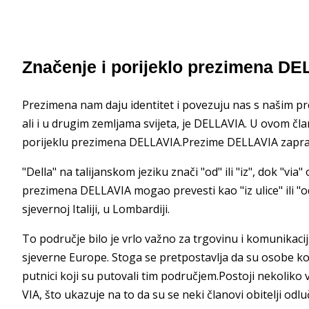
Značenje i porijeklo prezimena DEL
Prezimena nam daju identitet i povezuju nas s našim prec
ali i u drugim zemljama svijeta, je DELLAVIA. U ovom čla
porijeklu prezimena DELLAVIA.Prezime DELLAVIA zapravo se
"Della" na talijanskom jeziku znači "od" ili "iz", dok "via"
prezimena DELLAVIA mogao prevesti kao "iz ulice" ili "o
sjevernoj Italiji, u Lombardiji.
To područje bilo je vrlo važno za trgovinu i komunikacij
sjeverne Europe. Stoga se pretpostavlja da su osobe koje
putnici koji su putovali tim područjem.Postoji nekoliko
VIA, što ukazuje na to da su se neki članovi obitelji odlučil