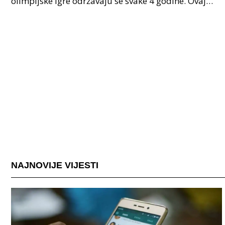
olimpijske igre održavaju se svake 4 godine. Ovaj
važan sportski događaj datira iz 1924. godine, osim
19
NAJNOVIJE VIJESTI