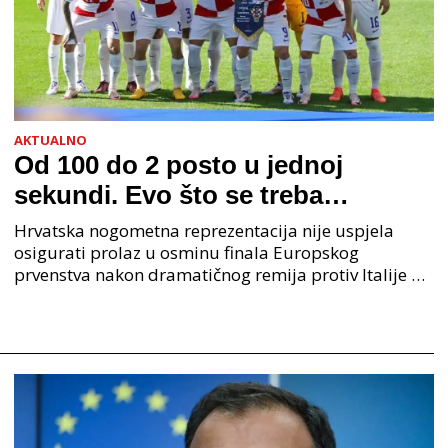
AKTUALNO
Od 100 do 2 posto u jednoj
sekundi. Evo što se treba
poklopiti da Hrvatska prođe dalje
Hrvatska nogometna reprezentacija nije uspjela
na Euru
osigurati prolaz u osminu finala Europskog
prvenstva nakon dramatičnog remija protiv Italije u
zadnjem kolu grupne faze. Unatoč tome što su do
osme minut