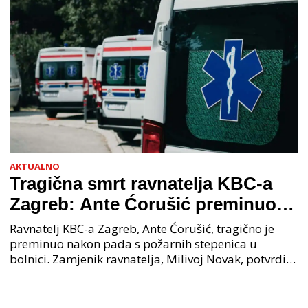
AKTUALNO
Tragična smrt ravnatelja KBC-a
Zagreb: Ante Ćorušić preminuo
nakon pada u bolnici, policija na
Ravnatelj KBC-a Zagreb, Ante Ćorušić, tragično je
mjestu događaja
preminuo nakon pada s požarnih stepenica u
bolnici. Zamjenik ravnatelja, Milivoj Novak, potvrdio
je tužnu vijest o smrti svog kolege. Ministar zdravs