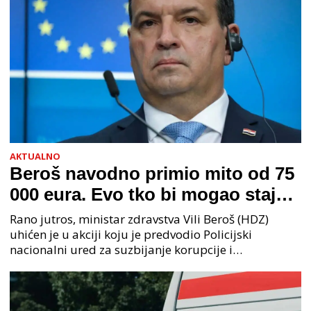
AKTUALNO
Beroš navodno primio mito od 75
000 eura. Evo tko bi mogao stajati
na čelu zločinačkog udruženja
Rano jutros, ministar zdravstva Vili Beroš (HDZ)
uhićen je u akciji koju je predvodio Policijski
nacionalni ured za suzbijanje korupcije i
organiziranog kriminaliteta (PNUSKOK). Prema
priopćenju USKOK