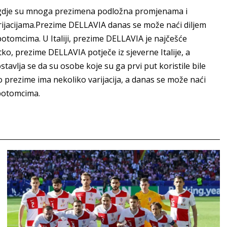
ji, gdje su mnoga prezimena podložna promjenama i
arijacijama.Prezime DELLAVIA danas se može naći diljem
potomcima. U Italiji, prezime DELLAVIA je najčešće
tko, prezime DELLAVIA potječe iz sjeverne Italije, a
ostavlja se da su osobe koje su ga prvi put koristile bile
Ovo prezime ima nekoliko varijacija, a danas se može naći
 potomcima.