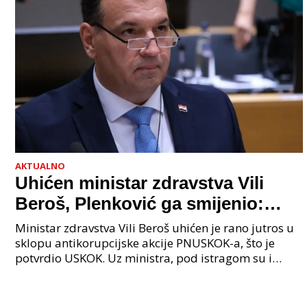
AKTUALNO
Uhićen ministar zdravstva Vili
Beroš, Plenković ga smijenio:
Istraga USKOK-a zbog korupcije
Ministar zdravstva Vili Beroš uhićen je rano jutros u
sklopu antikorupcijske akcije PNUSKOK-a, što je
potvrdio USKOK. Uz ministra, pod istragom su i
nekoliko visokopozicioniranih liječnika, uključujuć