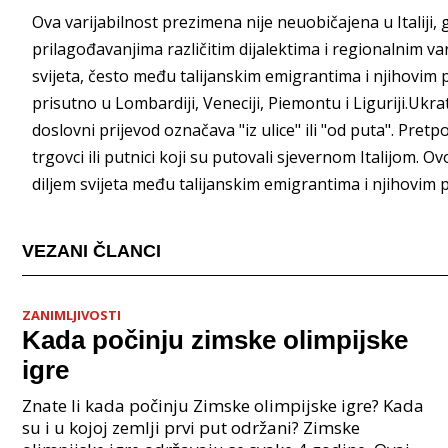
Ova varijabilnost prezimena nije neuobičajena u Itali
prilagođavanjima različitim dijalektima i regionalnim v
svijeta, često među talijanskim emigrantima i njihovim 
prisutno u Lombardiji, Veneciji, Piemontu i Liguriji.Ukra
doslovni prijevod označava "iz ulice" ili "od puta". Pretp
trgovci ili putnici koji su putovali sjevernom Italijom. 
diljem svijeta među talijanskim emigrantima i njihovim
VEZANI ČLANCI
ZANIMLJIVOSTI
Kada počinju zimske olimpijske
igre
Znate li kada počinju Zimske olimpijske igre? Kada
su i u kojoj zemlji prvi put održani? Zimske