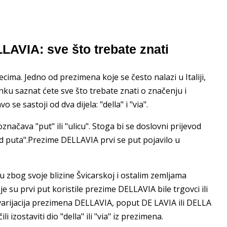
LAVIA: sve što trebate znati
ima. Jedno od prezimena koje se često nalazi u Italiji,
nku saznat ćete sve što trebate znati o značenju i
 sastoji od dva dijela: "della" i "via".
 označava "put" ili "ulicu". Stoga bi se doslovni prijevod
d puta".Prezime DELLAVIA prvi se put pojavilo u
u zbog svoje blizine Švicarskoj i ostalim zemljama
 su prvi put koristile prezime DELLAVIA bile trgovci ili
 varijacija prezimena DELLAVIA, poput DE LAVIA ili DELLA
i izostaviti dio "della" ili "via" iz prezimena.