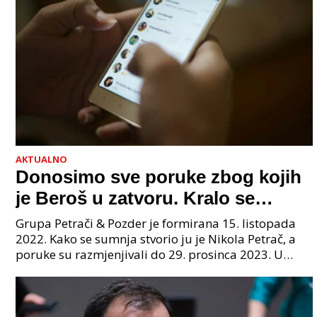
AKTUALNO
Donosimo sve poruke zbog kojih
je Beroš u zatvoru. Kralo se
godinama. Tko će iz vlade biti
Grupa Petrači & Pozder je formirana 15. listopada
sljedeći uhićen?
2022. Kako se sumnja stvorio ju je Nikola Petrač, a
poruke su razmjenjivali do 29. prosinca 2023. U
grupi je bilo 4 osobe: jedan je bio "Tata", drugi