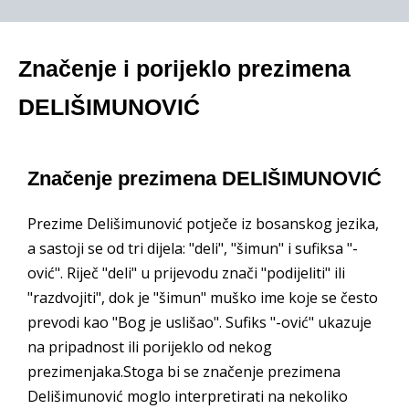
Značenje i porijeklo prezimena
DELIŠIMUNOVIĆ
Značenje prezimena DELIŠIMUNOVIĆ
Prezime Delišimunović potječe iz bosanskog jezika,
a sastoji se od tri dijela: "deli", "šimun" i sufiksa "-
ović". Riječ "deli" u prijevodu znači "podijeliti" ili
"razdvojiti", dok je "šimun" muško ime koje se često
prevodi kao "Bog je uslišao". Sufiks "-ović" ukazuje
na pripadnost ili porijeklo od nekog
prezimenjaka.Stoga bi se značenje prezimena
Delišimunović moglo interpretirati na nekoliko