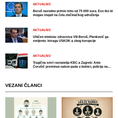
AKTUALNO
Beroš navodno primio mito od 75 000 eura. Evo tko bi
mogao stajati na čelu zločinačkog udruženja
AKTUALNO
Uhićen ministar zdravstva Vili Beroš, Plenković ga
smijenio: Istraga USKOK-a zbog korupcije
AKTUALNO
Tragična smrt ravnatelja KBC-a Zagreb: Ante
Ćorušić preminuo nakon pada u bolnici, policija na
mjestu događaja
VEZANI ČLANCI