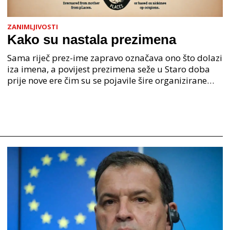
ZANIMLJIVOSTI
Kako su nastala prezimena
Sama riječ prez-ime zapravo označava ono što dolazi
iza imena, a povijest prezimena seže u Staro doba
prije nove ere čim su se pojavile šire organizirane
ljudske zajednice. U Staroj grčkoj je mjesto o