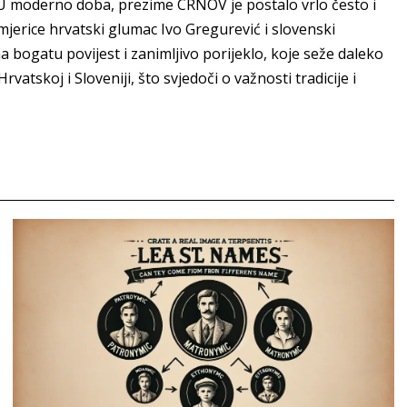
ji.U moderno doba, prezime CRNOV je postalo vrlo često i
erice hrvatski glumac Ivo Gregurević i slovenski
bogatu povijest i zanimljivo porijeklo, koje seže daleko
vatskoj i Sloveniji, što svjedoči o važnosti tradicije i