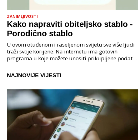
ZANIMLJIVOSTI
Kako napraviti obiteljsko stablo -
Porodično stablo
U ovom otuđenom i raseljenom svijetu sve više ljudi
traži svoje korijene. Na internetu ima gotovih
programa u koje možete unositi prikupljene podatke
o svojoj obitelji, užoj i široj rodbini, nakon čeg
NAJNOVIJE VIJESTI