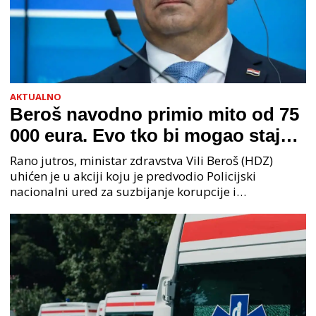
AKTUALNO
Beroš navodno primio mito od 75
000 eura. Evo tko bi mogao stajati
na čelu zločinačkog udruženja
Rano jutros, ministar zdravstva Vili Beroš (HDZ)
uhićen je u akciji koju je predvodio Policijski
nacionalni ured za suzbijanje korupcije i
organiziranog kriminaliteta (PNUSKOK). Prema
priopćenju USKOK