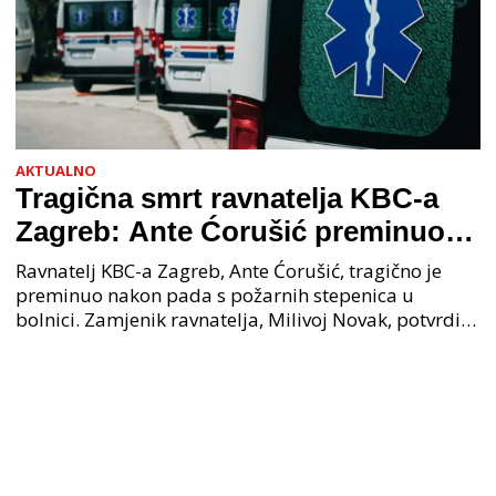
AKTUALNO
Tragična smrt ravnatelja KBC-a
Zagreb: Ante Ćorušić preminuo
nakon pada u bolnici, policija na
Ravnatelj KBC-a Zagreb, Ante Ćorušić, tragično je
mjestu događaja
preminuo nakon pada s požarnih stepenica u
bolnici. Zamjenik ravnatelja, Milivoj Novak, potvrdio
je tužnu vijest o smrti svog kolege. Ministar zdravs