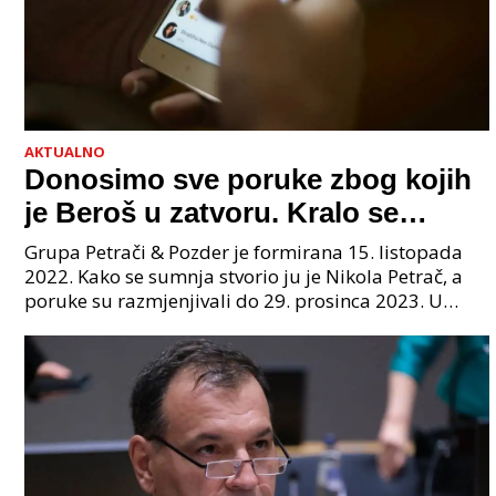
AKTUALNO
Donosimo sve poruke zbog kojih
je Beroš u zatvoru. Kralo se
godinama. Tko će iz vlade biti
Grupa Petrači & Pozder je formirana 15. listopada
sljedeći uhićen?
2022. Kako se sumnja stvorio ju je Nikola Petrač, a
poruke su razmjenjivali do 29. prosinca 2023. U
grupi je bilo 4 osobe: jedan je bio "Tata", drugi