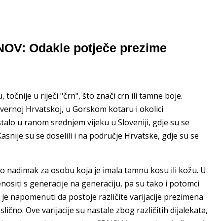
NOV: Odakle potječe prezime
čnije u riječi "črn", što znači crn ili tamne boje.
vernoj Hrvatskoj, u Gorskom kotaru i okolici
alo u ranom srednjem vijeku u Sloveniji, gdje su se
snije su se doselili i na područje Hrvatske, gdje su se
o nadimak za osobu koja je imala tamnu kosu ili kožu. U
enositi s generacije na generaciju, pa su tako i potomci
je napomenuti da postoje različite varijacije prezimena
o. Ove varijacije su nastale zbog različitih dijalekata,