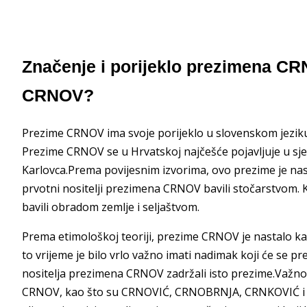
Značenje i porijeklo prezimena CR
CRNOV?
Prezime CRNOV ima svoje porijeklo u slovenskom jeziku, to
Prezime CRNOV se u Hrvatskoj najčešće pojavljuje u sje
Karlovca.Prema povijesnim izvorima, ovo prezime je nast
prvotni nositelji prezimena CRNOV bavili stočarstvom. Ka
bavili obradom zemlje i seljaštvom.
Prema etimološkoj teoriji, prezime CRNOV je nastalo ka
to vrijeme je bilo vrlo važno imati nadimak koji će se pr
nositelja prezimena CRNOV zadržali isto prezime.Važno 
CRNOV, kao što su CRNOVIĆ, CRNOBRNJA, CRNKOVIĆ i sličn