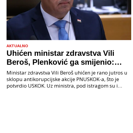
AKTUALNO
Uhićen ministar zdravstva Vili
Beroš, Plenković ga smijenio:
Istraga USKOK-a zbog korupcije
Ministar zdravstva Vili Beroš uhićen je rano jutros u
sklopu antikorupcijske akcije PNUSKOK-a, što je
potvrdio USKOK. Uz ministra, pod istragom su i
nekoliko visokopozicioniranih liječnika, uključujuć