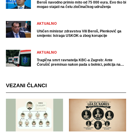
Beroš navodno primio mito od 75 000 eura. Evo tko bi
mogao stajati na čelu zločinačkog udruženja
AKTUALNO
Uhićen ministar zdravstva Vili Beroš, Plenković ga
smijenio: Istraga USKOK-a zbog korupcije
AKTUALNO
Tragična smrt ravnatelja KBC-a Zagreb: Ante
Ćorušić preminuo nakon pada u bolnici, policija na
mjestu događaja
VEZANI ČLANCI