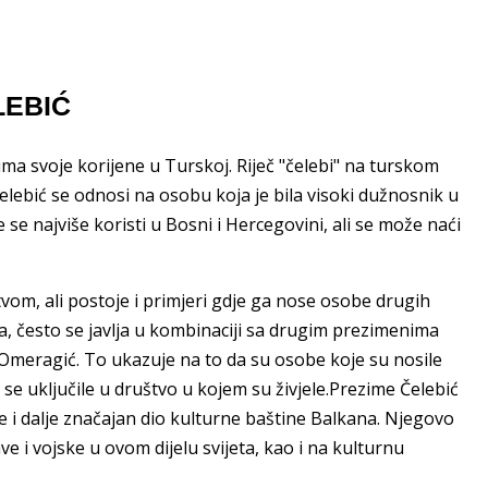
ELEBIĆ
ima svoje korijene u Turskoj. Riječ "čelebi" na turskom
Čelebić se odnosi na osobu koja je bila visoki dužnosnik u
e se najviše koristi u Bosni i Hercegovini, ali se može naći
om, ali postoje i primjeri gdje ga nose osobe drugih
la, često se javlja u kombinaciji sa drugim prezimenima
li Omeragić. To ukazuje na to da su osobe koje su nosile
 se uključile u društvo u kojem su živjele.Prezime Čelebić
 je i dalje značajan dio kulturne baštine Balkana. Njegovo
 i vojske u ovom dijelu svijeta, kao i na kulturnu