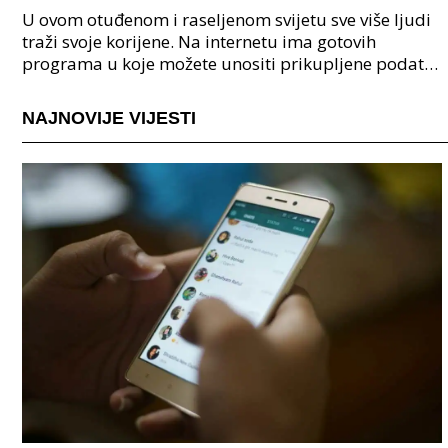
U ovom otuđenom i raseljenom svijetu sve više ljudi
traži svoje korijene. Na internetu ima gotovih
programa u koje možete unositi prikupljene podatke
o svojoj obitelji, užoj i široj rodbini, nakon čeg
NAJNOVIJE VIJESTI