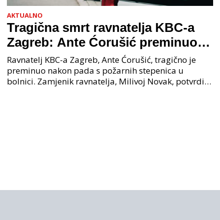
AKTUALNO
Tragična smrt ravnatelja KBC-a
Zagreb: Ante Ćorušić preminuo
nakon pada u bolnici, policija na
Ravnatelj KBC-a Zagreb, Ante Ćorušić, tragično je
mjestu događaja
preminuo nakon pada s požarnih stepenica u
bolnici. Zamjenik ravnatelja, Milivoj Novak, potvrdio
je tužnu vijest o smrti svog kolege. Ministar zdravs