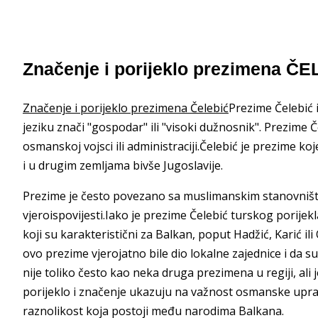
Značenje i porijeklo prezimena Č
Značenje i porijeklo prezimena Čelebić
Prezime Čelebić 
jeziku znači "gospodar" ili "visoki dužnosnik". Prezime 
osmanskoj vojsci ili administraciji.Čelebić je prezime koj
i u drugim zemljama bivše Jugoslavije.
Prezime je često povezano sa muslimanskim stanovništv
vjeroispovijesti.Iako je prezime Čelebić turskog porijek
koji su karakteristični za Balkan, poput Hadžić, Karić i
ovo prezime vjerojatno bile dio lokalne zajednice i da su
nije toliko često kao neka druga prezimena u regiji, ali
porijeklo i značenje ukazuju na važnost osmanske uprave
raznolikost koja postoji među narodima Balkana.