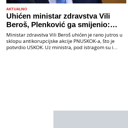
AKTUALNO
Uhićen ministar zdravstva Vili
Beroš, Plenković ga smijenio:
Istraga USKOK-a zbog korupcije
Ministar zdravstva Vili Beroš uhićen je rano jutros u
sklopu antikorupcijske akcije PNUSKOK-a, što je
potvrdio USKOK. Uz ministra, pod istragom su i
nekoliko visokopozicioniranih liječnika, uključujuć