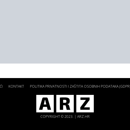
ĆI
KONTAKT
POLITIKA PRIVATNOSTI I ZAŠTITA OSOBNIH PODATAKA (GDPR
COPYRIGHT © 2023. | ARZ.HR