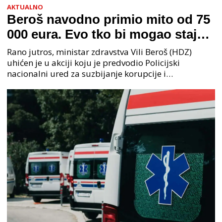
AKTUALNO
Beroš navodno primio mito od 75
000 eura. Evo tko bi mogao stajati
na čelu zločinačkog udruženja
Rano jutros, ministar zdravstva Vili Beroš (HDZ)
uhićen je u akciji koju je predvodio Policijski
nacionalni ured za suzbijanje korupcije i
organiziranog kriminaliteta (PNUSKOK). Prema
priopćenju USKOK