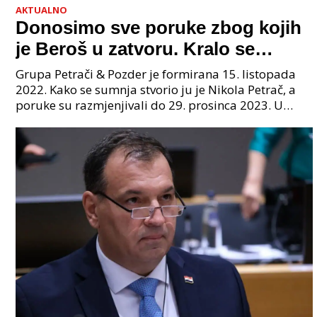
AKTUALNO
Donosimo sve poruke zbog kojih
je Beroš u zatvoru. Kralo se
godinama. Tko će iz vlade biti
Grupa Petrači & Pozder je formirana 15. listopada
sljedeći uhićen?
2022. Kako se sumnja stvorio ju je Nikola Petrač, a
poruke su razmjenjivali do 29. prosinca 2023. U
grupi je bilo 4 osobe: jedan je bio "Tata", drugi