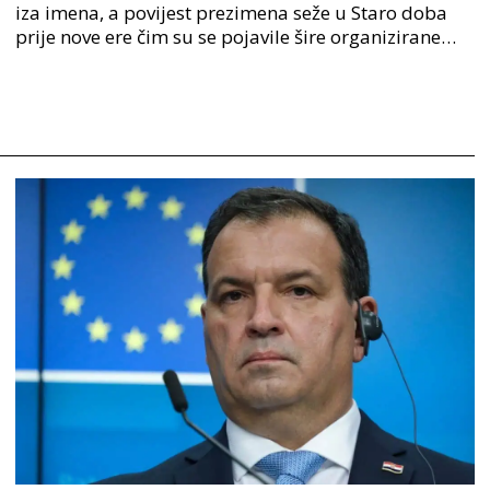
iza imena, a povijest prezimena seže u Staro doba
prije nove ere čim su se pojavile šire organizirane
ljudske zajednice. U Staroj grčkoj je mjesto o