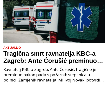
AKTUALNO
Tragična smrt ravnatelja KBC-a
Zagreb: Ante Ćorušić preminuo
nakon pada u bolnici, policija na
Ravnatelj KBC-a Zagreb, Ante Ćorušić, tragično je
mjestu događaja
preminuo nakon pada s požarnih stepenica u
bolnici. Zamjenik ravnatelja, Milivoj Novak, potvrdio
je tužnu vijest o smrti svog kolege. Ministar zdravs