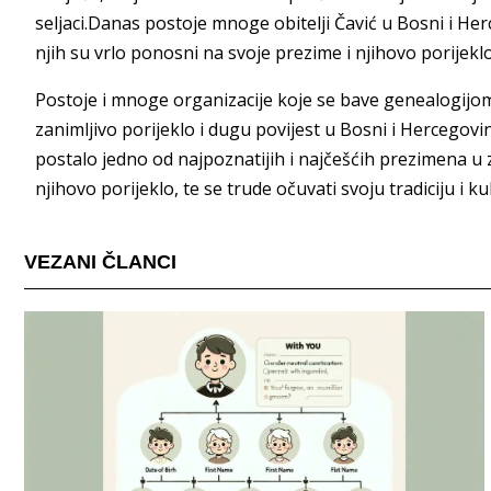
seljaci.Danas postoje mnoge obitelji Čavić u Bosni i H
njih su vrlo ponosni na svoje prezime i njihovo porijeklo
Postoje i mnoge organizacije koje se bave genealogijom
zanimljivo porijeklo i dugu povijest u Bosni i Hercegovi
postalo jedno od najpoznatijih i najčešćih prezimena u z
njihovo porijeklo, te se trude očuvati svoju tradiciju i ku
VEZANI ČLANCI