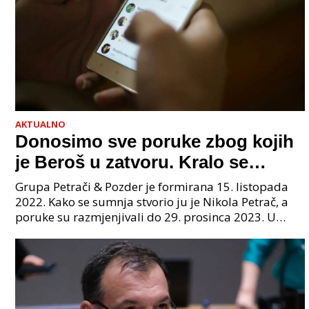
AKTUALNO
Donosimo sve poruke zbog kojih
je Beroš u zatvoru. Kralo se
godinama. Tko će iz vlade biti
Grupa Petrači & Pozder je formirana 15. listopada
sljedeći uhićen?
2022. Kako se sumnja stvorio ju je Nikola Petrač, a
poruke su razmjenjivali do 29. prosinca 2023. U
grupi je bilo 4 osobe: jedan je bio "Tata", drugi