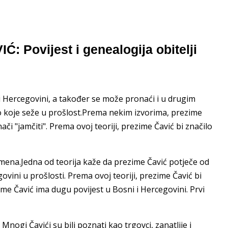
Ć: Povijest i genealogija obitelji
i Hercegovini, a također se može pronaći i u drugim
o koje seže u prošlost.Prema nekim izvorima, prezime
ači "jamčiti". Prema ovoj teoriji, prezime Čavić bi značilo
imena.Jedna od teorija kaže da prezime Čavić potječe od
ovini u prošlosti. Prema ovoj teoriji, prezime Čavić bi
ime Čavić ima dugu povijest u Bosni i Hercegovini. Prvi
 Mnogi Čavići su bili poznati kao trgovci, zanatlije i