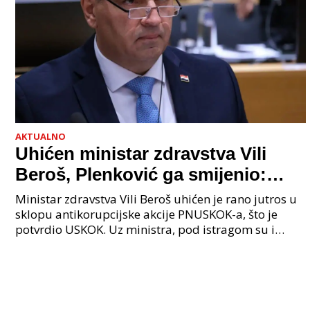
AKTUALNO
Uhićen ministar zdravstva Vili
Beroš, Plenković ga smijenio:
Istraga USKOK-a zbog korupcije
Ministar zdravstva Vili Beroš uhićen je rano jutros u
sklopu antikorupcijske akcije PNUSKOK-a, što je
potvrdio USKOK. Uz ministra, pod istragom su i
nekoliko visokopozicioniranih liječnika, uključujuć