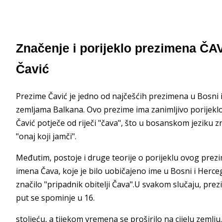
Značenje i porijeklo prezimena ČAVI
Čavić
Prezime Čavić je jedno od najčešćih prezimena u Bosni 
zemljama Balkana. Ovo prezime ima zanimljivo porijekl
Čavić potječe od riječi "čava", što u bosanskom jeziku zn
"onaj koji jamči".
Međutim, postoje i druge teorije o porijeklu ovog prez
imena Čava, koje je bilo uobičajeno ime u Bosni i Herceg
značilo "pripadnik obitelji Čava".U svakom slučaju, prez
put se spominje u 16.
stoljeću, a tijekom vremena se proširilo na cijelu zemlju.