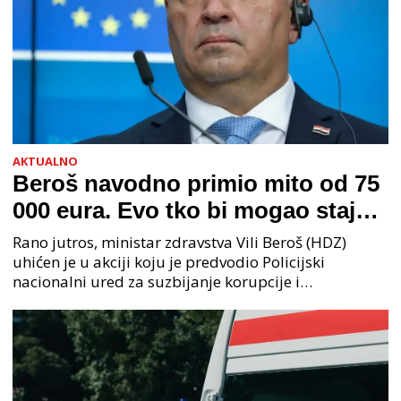
AKTUALNO
Beroš navodno primio mito od 75
000 eura. Evo tko bi mogao stajati
na čelu zločinačkog udruženja
Rano jutros, ministar zdravstva Vili Beroš (HDZ)
uhićen je u akciji koju je predvodio Policijski
nacionalni ured za suzbijanje korupcije i
organiziranog kriminaliteta (PNUSKOK). Prema
priopćenju USKOK