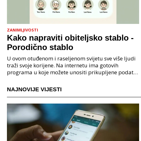
ZANIMLJIVOSTI
Kako napraviti obiteljsko stablo -
Porodično stablo
U ovom otuđenom i raseljenom svijetu sve više ljudi
traži svoje korijene. Na internetu ima gotovih
programa u koje možete unositi prikupljene podatke
o svojoj obitelji, užoj i široj rodbini, nakon čeg
NAJNOVIJE VIJESTI