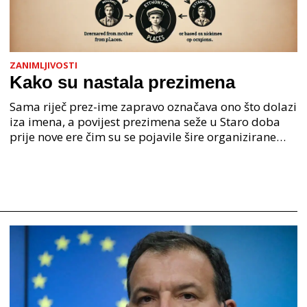
ZANIMLJIVOSTI
Kako su nastala prezimena
Sama riječ prez-ime zapravo označava ono što dolazi
iza imena, a povijest prezimena seže u Staro doba
prije nove ere čim su se pojavile šire organizirane
ljudske zajednice. U Staroj grčkoj je mjesto o