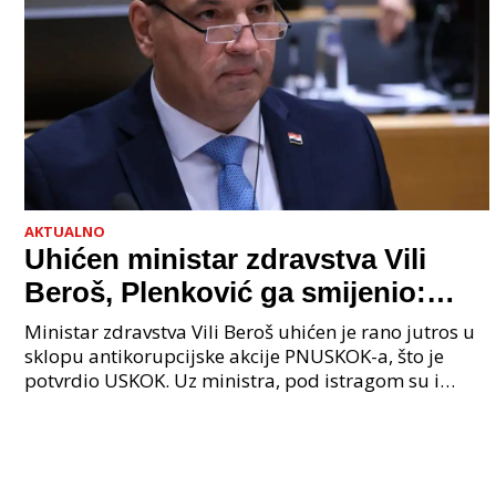
AKTUALNO
Uhićen ministar zdravstva Vili
Beroš, Plenković ga smijenio:
Istraga USKOK-a zbog korupcije
Ministar zdravstva Vili Beroš uhićen je rano jutros u
sklopu antikorupcijske akcije PNUSKOK-a, što je
potvrdio USKOK. Uz ministra, pod istragom su i
nekoliko visokopozicioniranih liječnika, uključujuć