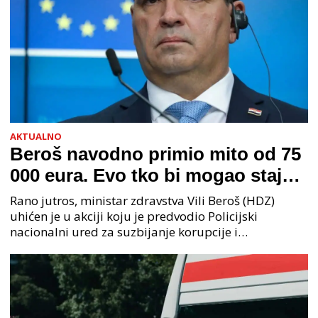
AKTUALNO
Beroš navodno primio mito od 75
000 eura. Evo tko bi mogao stajati
na čelu zločinačkog udruženja
Rano jutros, ministar zdravstva Vili Beroš (HDZ)
uhićen je u akciji koju je predvodio Policijski
nacionalni ured za suzbijanje korupcije i
organiziranog kriminaliteta (PNUSKOK). Prema
priopćenju USKOK