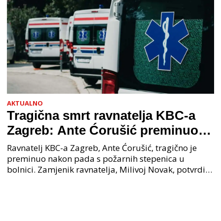
AKTUALNO
Tragična smrt ravnatelja KBC-a
Zagreb: Ante Ćorušić preminuo
nakon pada u bolnici, policija na
Ravnatelj KBC-a Zagreb, Ante Ćorušić, tragično je
mjestu događaja
preminuo nakon pada s požarnih stepenica u
bolnici. Zamjenik ravnatelja, Milivoj Novak, potvrdio
je tužnu vijest o smrti svog kolege. Ministar zdravs