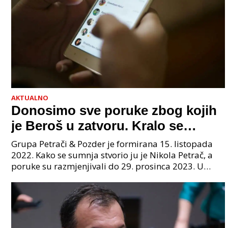
AKTUALNO
Donosimo sve poruke zbog kojih
je Beroš u zatvoru. Kralo se
godinama. Tko će iz vlade biti
Grupa Petrači & Pozder je formirana 15. listopada
sljedeći uhićen?
2022. Kako se sumnja stvorio ju je Nikola Petrač, a
poruke su razmjenjivali do 29. prosinca 2023. U
grupi je bilo 4 osobe: jedan je bio "Tata", drugi