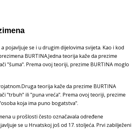
ezimena
pojavljuje se i u drugim dijelovima svijeta. Kao i kod
u prezimena BURTINA.Jedna teorija kaže da prezime
či "šuma". Prema ovoj teoriji, prezime BURTINA moglo
vjerojatnom.Druga teorija kaže da prezime BURTINA
ači "trbuh" ili "puna vreća". Prema ovoj teoriji, prezime
"osoba koja ima puno bogatstva".
zimena u prošlosti često označavala određene
ljuje se u Hrvatskoj još od 17. stoljeća. Prvi zabilježeni