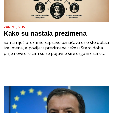
ZANIMLJIVOSTI
Kako su nastala prezimena
Sama riječ prez-ime zapravo označava ono što dolazi
iza imena, a povijest prezimena seže u Staro doba
prije nove ere čim su se pojavile šire organizirane
ljudske zajednice. U Staroj grčkoj je mjesto o