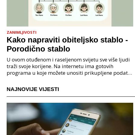
ZANIMLJIVOSTI
Kako napraviti obiteljsko stablo -
Porodično stablo
U ovom otuđenom i raseljenom svijetu sve više ljudi
traži svoje korijene. Na internetu ima gotovih
programa u koje možete unositi prikupljene podatke
o svojoj obitelji, užoj i široj rodbini, nakon čeg
NAJNOVIJE VIJESTI