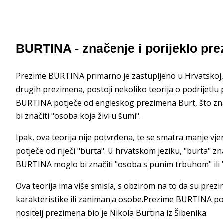
BURTINA - značenje i porijeklo pr
Prezime BURTINA primarno je zastupljeno u Hrvatskoj, a 
drugih prezimena, postoji nekoliko teorija o podrijetl
BURTINA potječe od engleskog prezimena Burt, što zna
bi značiti "osoba koja živi u šumi".
Ipak, ova teorija nije potvrđena, te se smatra manje 
potječe od riječi "burta". U hrvatskom jeziku, "burta" zn
BURTINA moglo bi značiti "osoba s punim trbuhom" ili 
Ova teorija ima više smisla, s obzirom na to da su pre
karakteristike ili zanimanja osobe.Prezime BURTINA pojav
nositelj prezimena bio je Nikola Burtina iz Šibenika.