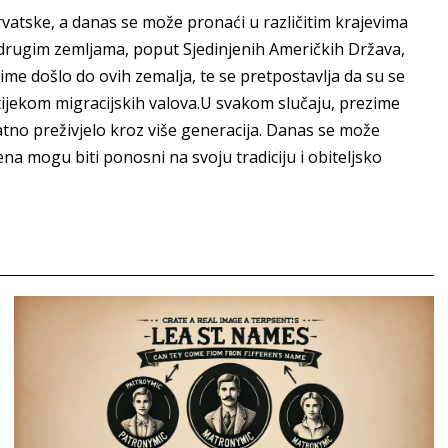
vatske, a danas se može pronaći u različitim krajevima
 drugim zemljama, poput Sjedinjenih Američkih Država,
me došlo do ovih zemalja, te se pretpostavlja da su se
ijekom migracijskih valova.U svakom slučaju, prezime
jatno preživjelo kroz više generacija. Danas se može
mena mogu biti ponosni na svoju tradiciju i obiteljsko