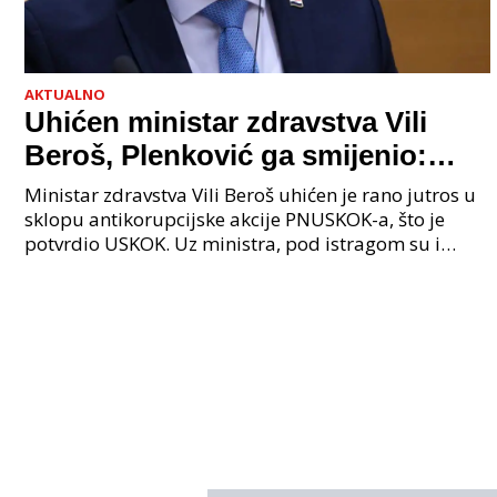
AKTUALNO
Uhićen ministar zdravstva Vili
Beroš, Plenković ga smijenio:
Istraga USKOK-a zbog korupcije
Ministar zdravstva Vili Beroš uhićen je rano jutros u
sklopu antikorupcijske akcije PNUSKOK-a, što je
potvrdio USKOK. Uz ministra, pod istragom su i
nekoliko visokopozicioniranih liječnika, uključujuć