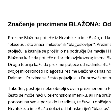
Značenje prezimena BLAŽONA: Oda
Prezime Blažona potječe iz Hrvatske, a ime Blažo, od koj
"blaseus", što znači "milostiv" ili "blagoslovljen". Prezi
stoljeću, a kasnije se proširilo na područje Dalmacije i
Blažona kaže da potječe od srednjovjekovnog imena Blaž
Druga teorija kaže da prezime potječe od nadimka Blažo,
svojoj milosrdnosti i blagosti.Prezime Blažona danas nosi
Dalmaciji. Prezime se često pojavljuje u Dubrovačkom p
Također, postoje i neke obitelji s ovim prezimenom u H
često se može naći u telefonskom imeniku, ali i na dru
ponosni na svoje porijeklo i tradiciju, te čuvaju običaj
Hrvatske, a ime Blažo dolazi od latinske riječi "blaseus