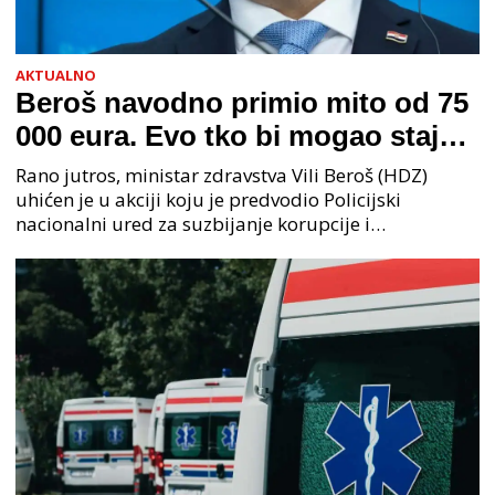
AKTUALNO
Beroš navodno primio mito od 75
000 eura. Evo tko bi mogao stajati
na čelu zločinačkog udruženja
Rano jutros, ministar zdravstva Vili Beroš (HDZ)
uhićen je u akciji koju je predvodio Policijski
nacionalni ured za suzbijanje korupcije i
organiziranog kriminaliteta (PNUSKOK). Prema
priopćenju USKOK