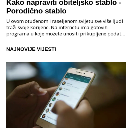
Kako napraviti obiteljsko stablo -
Porodično stablo
U ovom otuđenom i raseljenom svijetu sve više ljudi
traži svoje korijene. Na internetu ima gotovih
programa u koje možete unositi prikupljene podatke
o svojoj obitelji, užoj i široj rodbini, nakon čeg
NAJNOVIJE VIJESTI