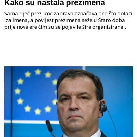
Kako su nastala prezimena
Sama riječ prez-ime zapravo označava ono što dolazi
iza imena, a povijest prezimena seže u Staro doba
prije nove ere čim su se pojavile šire organizirane
ljudske zajednice. U Staroj grčkoj je mjesto o