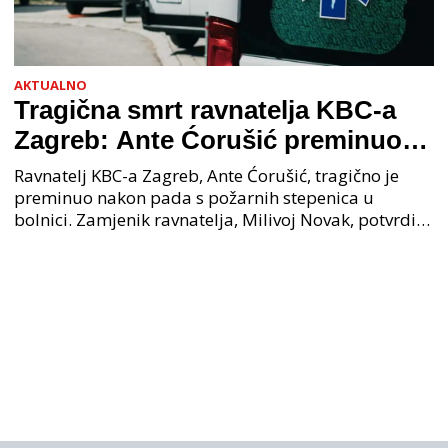
AKTUALNO
Tragična smrt ravnatelja KBC-a
Zagreb: Ante Ćorušić preminuo
nakon pada u bolnici, policija na
Ravnatelj KBC-a Zagreb, Ante Ćorušić, tragično je
mjestu događaja
preminuo nakon pada s požarnih stepenica u
bolnici. Zamjenik ravnatelja, Milivoj Novak, potvrdio
je tužnu vijest o smrti svog kolege. Ministar zdravs