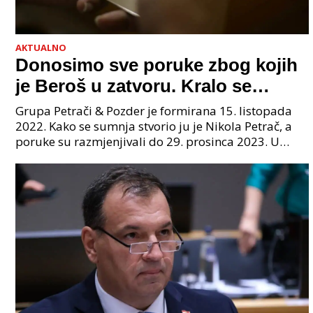
AKTUALNO
Donosimo sve poruke zbog kojih
je Beroš u zatvoru. Kralo se
godinama. Tko će iz vlade biti
Grupa Petrači & Pozder je formirana 15. listopada
sljedeći uhićen?
2022. Kako se sumnja stvorio ju je Nikola Petrač, a
poruke su razmjenjivali do 29. prosinca 2023. U
grupi je bilo 4 osobe: jedan je bio "Tata", drugi