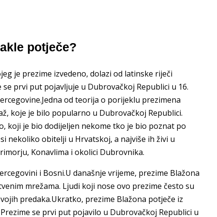
kle potječe?
eg je prezime izvedeno, dolazi od latinske riječi
me se prvi put pojavljuje u Dubrovačkoj Republici u 16.
 Hercegovine.Jedna od teorija o porijeklu prezimena
, koje je bilo popularno u Dubrovačkoj Republici.
 koji je bio dodijeljen nekome tko je bio poznat po
 nekoliko obitelji u Hrvatskoj, a najviše ih živi u
rimorju, Konavlima i okolici Dubrovnika.
ercegovini i Bosni.U današnje vrijeme, prezime Blažona
štvenim mrežama. Ljudi koji nose ovo prezime često su
e svojih predaka.Ukratko, prezime Blažona potječe iz
". Prezime se prvi put pojavilo u Dubrovačkoj Republici u