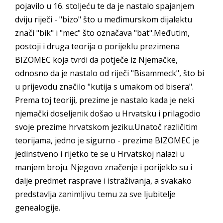
pojavilo u 16. stoljeću te da je nastalo spajanjem
dviju riječi - "bizo" što u međimurskom dijalektu
znači "bik" i "mec" što označava "bat".Međutim,
postoji i druga teorija o porijeklu prezimena
BIZOMEC koja tvrdi da potječe iz Njemačke,
odnosno da je nastalo od riječi "Bisammeck", što bi
u prijevodu značilo "kutija s umakom od bisera".
Prema toj teoriji, prezime je nastalo kada je neki
njemački doseljenik došao u Hrvatsku i prilagodio
svoje prezime hrvatskom jeziku.Unatoč različitim
teorijama, jedno je sigurno - prezime BIZOMEC je
jedinstveno i rijetko te se u Hrvatskoj nalazi u
manjem broju. Njegovo značenje i porijeklo su i
dalje predmet rasprave i istraživanja, a svakako
predstavlja zanimljivu temu za sve ljubitelje
genealogije.