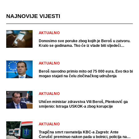
NAJNOVIJE VIJESTI
AKTUALNO
Donosimo sve poruke zbog kojih je Beroš u zatvoru.
Kralo se godinama. Tko će iz vlade biti sljedeći
uhićen?
AKTUALNO
Beroš navodno primio mito od 75 000 eura. Evo tko bi
mogao stajati na čelu zločinačkog udruženja
AKTUALNO
Uhićen ministar zdravstva Vili Beroš, Plenković ga
smijenio: Istraga USKOK-a zbog korupcije
AKTUALNO
Tragična smrt ravnatelja KBC-a Zagreb: Ante
Ćorušić preminuo nakon pada u bolnici, policija na