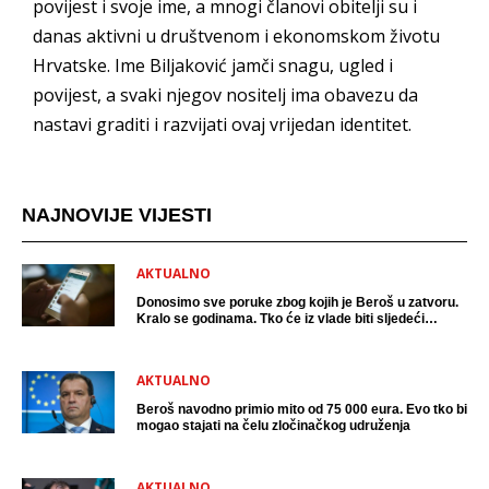
povijest i svoje ime, a mnogi članovi obitelji su i
danas aktivni u društvenom i ekonomskom životu
Hrvatske. Ime Biljaković jamči snagu, ugled i
povijest, a svaki njegov nositelj ima obavezu da
nastavi graditi i razvijati ovaj vrijedan identitet.
NAJNOVIJE VIJESTI
AKTUALNO
Donosimo sve poruke zbog kojih je Beroš u zatvoru.
Kralo se godinama. Tko će iz vlade biti sljedeći
uhićen?
AKTUALNO
Beroš navodno primio mito od 75 000 eura. Evo tko bi
mogao stajati na čelu zločinačkog udruženja
AKTUALNO