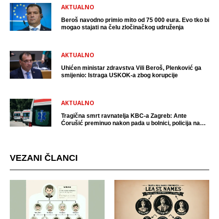
AKTUALNO
Beroš navodno primio mito od 75 000 eura. Evo tko bi
mogao stajati na čelu zločinačkog udruženja
AKTUALNO
Uhićen ministar zdravstva Vili Beroš, Plenković ga
smijenio: Istraga USKOK-a zbog korupcije
AKTUALNO
Tragična smrt ravnatelja KBC-a Zagreb: Ante
Ćorušić preminuo nakon pada u bolnici, policija na
mjestu događaja
VEZANI ČLANCI