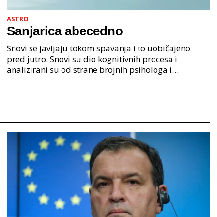
ASTRO
Sanjarica abecedno
Snovi se javljaju tokom spavanja i to uobičajeno
pred jutro. Snovi su dio kognitivnih procesa i
analizirani su od strane brojnih psihologa i
psihijatra. Jedan od najpoznatijih psihologa Freud je
anali