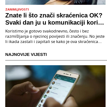
ZANIMLJIVOSTI
Znate li što znači skraćenica OK?
Svaki dan ju u komunikaciji koristi
cijeli svijet.
Koristimo je gotovo svakodnevno, često i bez
razmišljanja o njezinoj povijesti ili značenju. No jeste
li ikada zastali i zapitali se kako je ova skraćenica
postala tako raširena i što zapravo znači?
NAJNOVIJE VIJESTI