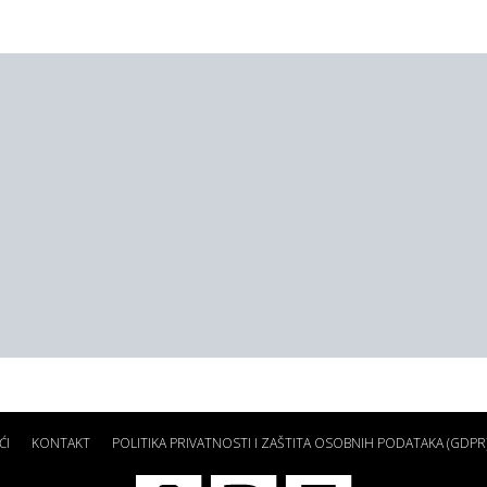
ĆI
KONTAKT
POLITIKA PRIVATNOSTI I ZAŠTITA OSOBNIH PODATAKA (GDPR