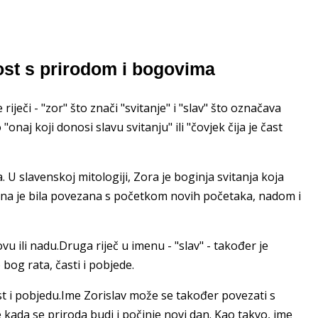
ost s prirodom i bogovima
 riječi - "zor" što znači "svitanje" i "slav" što označava
"onaj koji donosi slavu svitanju" ili "čovjek čija je čast
 slavenskoj mitologiji, Zora je boginja svitanja koja
, ona je bila povezana s početkom novih početaka, nadom i
u ili nadu.Druga riječ u imenu - "slav" - također je
bog rata, časti i pobjede.
st i pobjedu.Ime Zorislav može se također povezati s
 kada se priroda budi i počinje novi dan. Kao takvo, ime