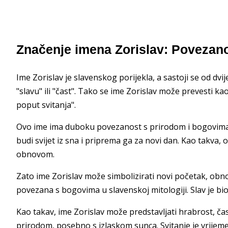
Značenje imena Zorislav: Povezan
Ime Zorislav je slavenskog porijekla, a sastoji se od dvije
"slavu" ili "čast". Tako se ime Zorislav može prevesti kao 
poput svitanja".
Ovo ime ima duboku povezanost s prirodom i bogovima. U
budi svijet iz sna i priprema ga za novi dan. Kao takva
obnovom.
Zato ime Zorislav može simbolizirati novi početak, obnov
povezana s bogovima u slavenskoj mitologiji. Slav je bio 
Kao takav, ime Zorislav može predstavljati hrabrost, ča
prirodom, posebno s izlaskom sunca. Svitanje je vrijeme