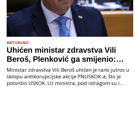
AKTUALNO
Uhićen ministar zdravstva Vili
Beroš, Plenković ga smijenio:
Istraga USKOK-a zbog korupcije
Ministar zdravstva Vili Beroš uhićen je rano jutros u
sklopu antikorupcijske akcije PNUSKOK-a, što je
potvrdio USKOK. Uz ministra, pod istragom su i
nekoliko visokopozicioniranih liječnika, uključujuć