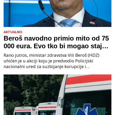
AKTUALNO
Beroš navodno primio mito od 75
000 eura. Evo tko bi mogao stajati
na čelu zločinačkog udruženja
Rano jutros, ministar zdravstva Vili Beroš (HDZ)
uhićen je u akciji koju je predvodio Policijski
nacionalni ured za suzbijanje korupcije i
organiziranog kriminaliteta (PNUSKOK). Prema
priopćenju USKOK