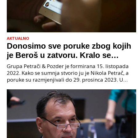
AKTUALNO
Donosimo sve poruke zbog kojih
je Beroš u zatvoru. Kralo se
godinama. Tko će iz vlade biti
Grupa Petrači & Pozder je formirana 15. listopada
sljedeći uhićen?
2022. Kako se sumnja stvorio ju je Nikola Petrač, a
poruke su razmjenjivali do 29. prosinca 2023. U
grupi je bilo 4 osobe: jedan je bio "Tata", drugi