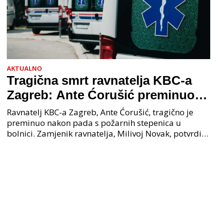
AKTUALNO
Tragična smrt ravnatelja KBC-a
Zagreb: Ante Ćorušić preminuo
nakon pada u bolnici, policija na
Ravnatelj KBC-a Zagreb, Ante Ćorušić, tragično je
mjestu događaja
preminuo nakon pada s požarnih stepenica u
bolnici. Zamjenik ravnatelja, Milivoj Novak, potvrdio
je tužnu vijest o smrti svog kolege. Ministar zdravs