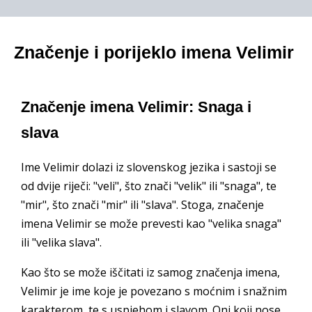
Značenje i porijeklo imena Velimir
Značenje imena Velimir: Snaga i
slava
Ime Velimir dolazi iz slovenskog jezika i sastoji se
od dvije riječi: "veli", što znači "velik" ili "snaga", te
"mir", što znači "mir" ili "slava". Stoga, značenje
imena Velimir se može prevesti kao "velika snaga"
ili "velika slava".
Kao što se može iščitati iz samog značenja imena,
Velimir je ime koje je povezano s moćnim i snažnim
karakterom, te s uspjehom i slavom. Oni koji nose