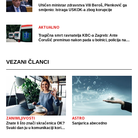
Uhićen ministar zdravstva Vili Beroš, Plenković ga
smijenio: Istraga USKOK-a zbog korupcije
AKTUALNO
Tragična smrt ravnatelja KBC-a Zagreb: Ante
Ćorušić preminuo nakon pada u bolnici, policija na
mjestu događaja
VEZANI ČLANCI
ZANIMLJIVOSTI
ASTRO
Znate li što znači skraćenica OK?
Sanjarica abecedno
Svaki dan ju u komunikaciji koristi
cijeli svijet.