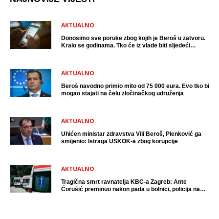
AKTUALNO
Donosimo sve poruke zbog kojih je Beroš u zatvoru.
Kralo se godinama. Tko će iz vlade biti sljedeći
uhićen?
AKTUALNO
Beroš navodno primio mito od 75 000 eura. Evo tko bi
mogao stajati na čelu zločinačkog udruženja
AKTUALNO
Uhićen ministar zdravstva Vili Beroš, Plenković ga
smijenio: Istraga USKOK-a zbog korupcije
AKTUALNO
Tragična smrt ravnatelja KBC-a Zagreb: Ante
Ćorušić preminuo nakon pada u bolnici, policija na
mjestu događaja