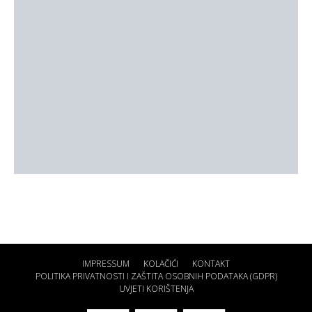
IMPRESSUM
KOLAČIĆI
KONTAKT
POLITIKA PRIVATNOSTI I ZAŠTITA OSOBNIH PODATAKA (GDPR)
UVJETI KORIŠTENJA