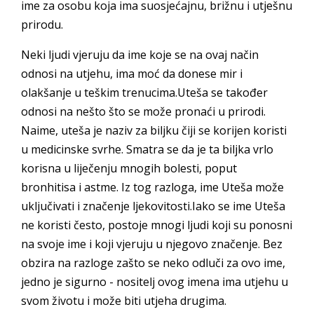
ime za osobu koja ima suosjećajnu, brižnu i utješnu
prirodu.
Neki ljudi vjeruju da ime koje se na ovaj način
odnosi na utjehu, ima moć da donese mir i
olakšanje u teškim trenucima.Uteša se također
odnosi na nešto što se može pronaći u prirodi.
Naime, uteša je naziv za biljku čiji se korijen koristi
u medicinske svrhe. Smatra se da je ta biljka vrlo
korisna u liječenju mnogih bolesti, poput
bronhitisa i astme. Iz tog razloga, ime Uteša može
uključivati ​​i značenje ljekovitosti.Iako se ime Uteša
ne koristi često, postoje mnogi ljudi koji su ponosni
na svoje ime i koji vjeruju u njegovo značenje. Bez
obzira na razloge zašto se neko odluči za ovo ime,
jedno je sigurno - nositelj ovog imena ima utjehu u
svom životu i može biti utjeha drugima.