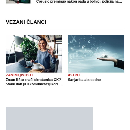
Ćorušić preminuo nakon pada u bolnici, policija na
mjestu događaja
VEZANI ČLANCI
ZANIMLJIVOSTI
ASTRO
Znate li što znači skraćenica OK?
Sanjarica abecedno
Svaki dan ju u komunikaciji koristi
cijeli svijet.