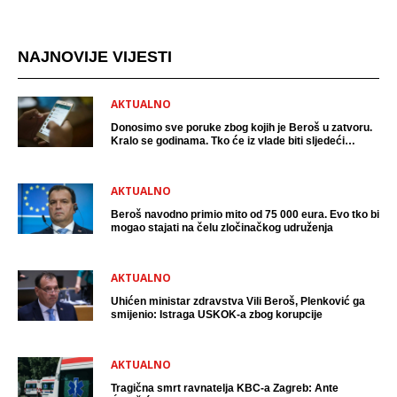
NAJNOVIJE VIJESTI
AKTUALNO
Donosimo sve poruke zbog kojih je Beroš u zatvoru.
Kralo se godinama. Tko će iz vlade biti sljedeći
uhićen?
AKTUALNO
Beroš navodno primio mito od 75 000 eura. Evo tko bi
mogao stajati na čelu zločinačkog udruženja
AKTUALNO
Uhićen ministar zdravstva Vili Beroš, Plenković ga
smijenio: Istraga USKOK-a zbog korupcije
AKTUALNO
Tragična smrt ravnatelja KBC-a Zagreb: Ante