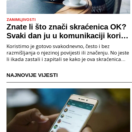
ZANIMLJIVOSTI
Znate li što znači skraćenica OK?
Svaki dan ju u komunikaciji koristi
cijeli svijet.
Koristimo je gotovo svakodnevno, često i bez
razmišljanja o njezinoj povijesti ili značenju. No jeste
li ikada zastali i zapitali se kako je ova skraćenica
postala tako raširena i što zapravo znači?
NAJNOVIJE VIJESTI