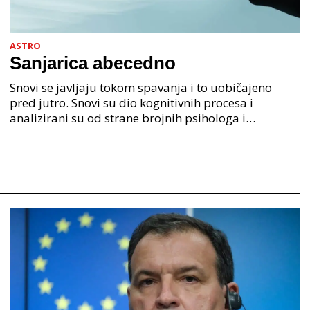
ASTRO
Sanjarica abecedno
Snovi se javljaju tokom spavanja i to uobičajeno
pred jutro. Snovi su dio kognitivnih procesa i
analizirani su od strane brojnih psihologa i
psihijatra. Jedan od najpoznatijih psihologa Freud je
anali