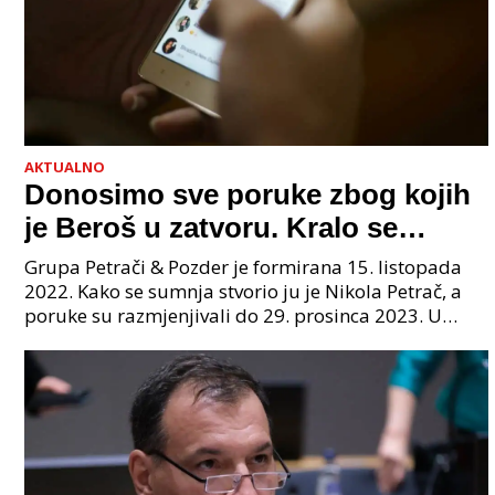
AKTUALNO
Donosimo sve poruke zbog kojih
je Beroš u zatvoru. Kralo se
godinama. Tko će iz vlade biti
Grupa Petrači & Pozder je formirana 15. listopada
sljedeći uhićen?
2022. Kako se sumnja stvorio ju je Nikola Petrač, a
poruke su razmjenjivali do 29. prosinca 2023. U
grupi je bilo 4 osobe: jedan je bio "Tata", drugi