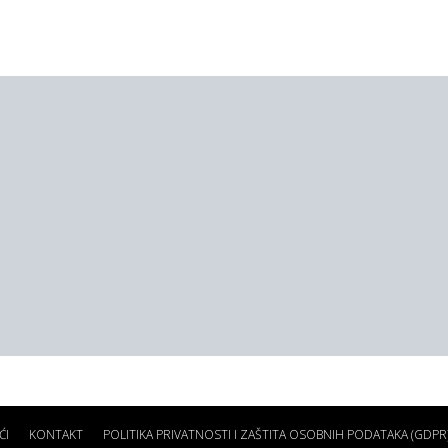
ĆI
KONTAKT
POLITIKA PRIVATNOSTI I ZAŠTITA OSOBNIH PODATAKA (GDPR