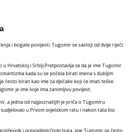
na
ja i bogate povijesti. Tugomir se sastoji od dvije riječi:
no u Hrvatskoj i Srbiji.Pretpostavlja se da je ime Tugomir
romantizma kada su se počela birati imena s dubljim
 često biran kao ime za dječake koji će imati teške
ugomir je ime koje ima zanimljivu povijest.
mir, a jedna od najpoznatijih je priča o Tugomiru
e sudjelovao u Prvom svjetskom ratu i nakon rata bio
književnik i prevoditelj.Osim toga, ime Tugomir se često