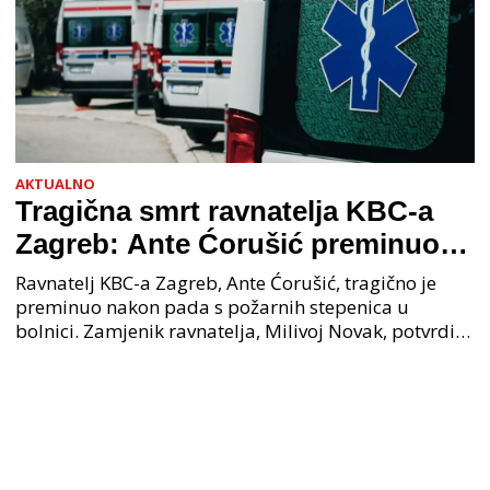
AKTUALNO
Tragična smrt ravnatelja KBC-a
Zagreb: Ante Ćorušić preminuo
nakon pada u bolnici, policija na
Ravnatelj KBC-a Zagreb, Ante Ćorušić, tragično je
mjestu događaja
preminuo nakon pada s požarnih stepenica u
bolnici. Zamjenik ravnatelja, Milivoj Novak, potvrdio
je tužnu vijest o smrti svog kolege. Ministar zdravs