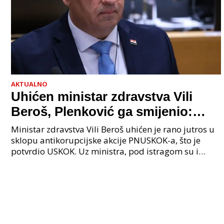
AKTUALNO
Uhićen ministar zdravstva Vili
Beroš, Plenković ga smijenio:
Istraga USKOK-a zbog korupcije
Ministar zdravstva Vili Beroš uhićen je rano jutros u
sklopu antikorupcijske akcije PNUSKOK-a, što je
potvrdio USKOK. Uz ministra, pod istragom su i
nekoliko visokopozicioniranih liječnika, uključujuć