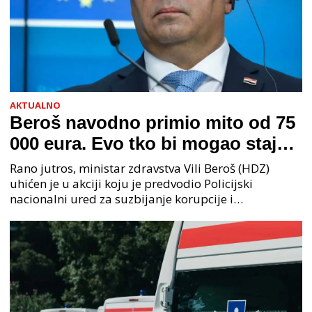
AKTUALNO
Beroš navodno primio mito od 75
000 eura. Evo tko bi mogao stajati
na čelu zločinačkog udruženja
Rano jutros, ministar zdravstva Vili Beroš (HDZ)
uhićen je u akciji koju je predvodio Policijski
nacionalni ured za suzbijanje korupcije i
organiziranog kriminaliteta (PNUSKOK). Prema
priopćenju USKOK