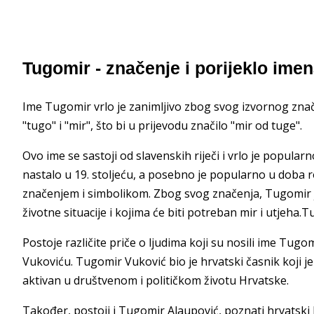
Tugomir - značenje i porijeklo ime
Ime Tugomir vrlo je zanimljivo zbog svog izvornog značen
"tugo" i "mir", što bi u prijevodu značilo "mir od tuge".
Ovo ime se sastoji od slavenskih riječi i vrlo je popular
nastalo u 19. stoljeću, a posebno je popularno u doba 
značenjem i simbolikom. Zbog svog značenja, Tugomir je
životne situacije i kojima će biti potreban mir i utjeha.T
Postoje različite priče o ljudima koji su nosili ime Tugo
Vukoviću. Tugomir Vuković bio je hrvatski časnik koji j
aktivan u društvenom i političkom životu Hrvatske.
Također, postoji i Tugomir Alaupović, poznati hrvatski 